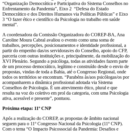
“
Organização Democrática e Participativa do Sistema Conselhos no
Enfrentamento da Pandemia”, Eixo 2 “Defesa do Estado
Democrático e dos Direitos Humanos via Políticas Públicas” e Eixo
3 “O fazer ético e científico da Psicologia no trabalho em saúde
mental”.
A coordenadora da Comissão Organizadora do COREP-BA, Ana
Caroline Moura Cabral avaliou o evento como uma soma de
trabalhos, percepções, posicionamentos e identidade profissional, a
partir do empenho das/os servidoras/es do Conselho, apoio do CFP,
parceria com outras instituições e, principalmente, da mobilização do
XVI Plenário. Segundo a psicóloga, todas as atividades fazem parte
de um processo democrático, legítimo e construído desde o envio de
propostas, vindas de toda a Bahia, até o Congresso Regional, onde
todos os territórios se encontram. “Parabéns às/aos psicólogas/os por
acompanharem a dinâmica profissional adotada via Sistema
Conselhos de Psicologia. É um atrevimento ético, plural e que
resulta na voz do coletivo em prol da categoria, com uma Psicologia
ativa, acessível e presente”, pontuou.
Próxima etapa: 11º CNP
Após a realização do COREP, as propostas de âmbito nacional
seguem para o 11º Congresso Nacional da Psicologia (11º CNP).
Com o tema “
O Impacto Psicossocial da Pandemia: Desafios e