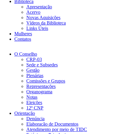
Biblioteca
Apresentação
Acervo
Novas Aquisições
Vídeos da Biblioteca
Links Úteis
Mulheres
Contatos
O Conselho
CRP-03
Sede e Subsedes
Gestão
Plenárias
Comissões e Grupos
Representações
Organograma
Notas
Eleições
12º CNP
Orientação
Denúncia
Elaboração de Documentos
Atendimento por meio de TIDC