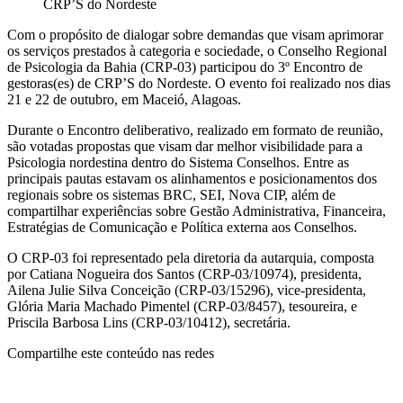
CRP’S do Nordeste
Com o propósito de dialogar sobre demandas que visam aprimorar
os serviços prestados à categoria e sociedade, o Conselho Regional
de Psicologia da Bahia (CRP-03) participou do 3º Encontro de
gestoras(es) de CRP’S do Nordeste. O evento foi realizado nos dias
21 e 22 de outubro, em Maceió, Alagoas.
Durante o Encontro deliberativo, realizado em formato de reunião,
são votadas propostas que visam dar melhor visibilidade para a
Psicologia nordestina dentro do Sistema Conselhos. Entre as
principais pautas estavam os alinhamentos e posicionamentos dos
regionais sobre os sistemas BRC, SEI, Nova CIP, além de
compartilhar experiências sobre Gestão Administrativa, Financeira,
Estratégias de Comunicação e Política externa aos Conselhos.
O CRP-03 foi representado pela diretoria da autarquia, composta
por Catiana Nogueira dos Santos (CRP-03/10974), presidenta,
Ailena Julie Silva Conceição (CRP-03/15296), vice-presidenta,
Glória Maria Machado Pimentel (CRP-03/8457), tesoureira, e
Priscila Barbosa Lins (CRP-03/10412), secretária.
Compartilhe este conteúdo nas redes