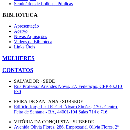
Seminários de Políticas Públicas
BIBLIOTECA
Apresentação
Acervo
Novas Aquisições
Vídeos da Biblioteca
Links Úteis
MULHERES
CONTATOS
SALVADOR · SEDE
Rua Professor Aristides Novis, 27, Federação, CEP 40.210-
630
FEIRA DE SANTANA · SUBSEDE
Edifício Jorge Leal R. Cel. Álvaro Simões, 130 - Centro,
Feira de Santana - BA, 44001-104 Salas 714 e 716
VITÓRIA DA CONQUISTA · SUBSEDE
Avenida Olívia Flores, 286, Empresarial Olívia Flores, 2º