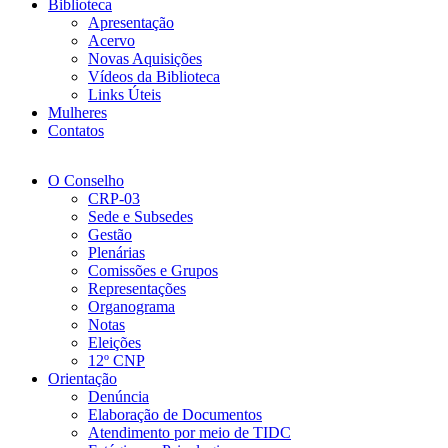
Biblioteca
Apresentação
Acervo
Novas Aquisições
Vídeos da Biblioteca
Links Úteis
Mulheres
Contatos
O Conselho
CRP-03
Sede e Subsedes
Gestão
Plenárias
Comissões e Grupos
Representações
Organograma
Notas
Eleições
12º CNP
Orientação
Denúncia
Elaboração de Documentos
Atendimento por meio de TIDC