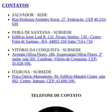
CONTATOS
SALVADOR · SEDE
Rua Professor Aristides Novis, 27, Federação, CEP 40.210-
630
FEIRA DE SANTANA · SUBSEDE
Edifício Jorge Leal R. Cel. Álvaro Simões, 130 - Centro,
Feira de Santana - BA, 44001-104 Salas 714 e 716
VITÓRIA DA CONQUISTA · SUBSEDE
Avenida Olívia Flores, 286, Empresarial Olívia Flores, 2º
andar, sala 201, Candeias, Vitória da Conquista, CEP:
45.028-100.
ITABUNA · SUBSEDE
Praça Otávio Mangabeira, 94, Edifício Marabá Center, sala
602, Centro, Itabuna, CEP: 45.600-190.
TELEFONE DE CONTATO