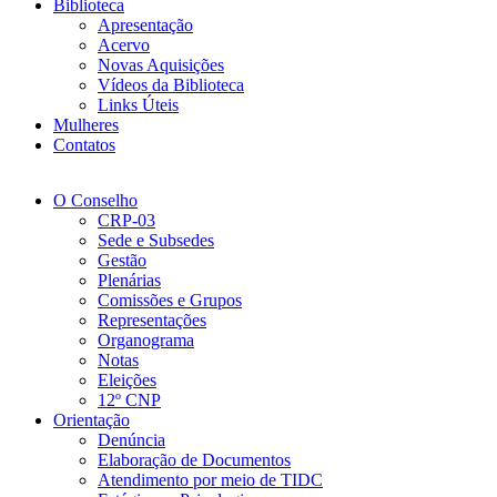
Biblioteca
Apresentação
Acervo
Novas Aquisições
Vídeos da Biblioteca
Links Úteis
Mulheres
Contatos
O Conselho
CRP-03
Sede e Subsedes
Gestão
Plenárias
Comissões e Grupos
Representações
Organograma
Notas
Eleições
12º CNP
Orientação
Denúncia
Elaboração de Documentos
Atendimento por meio de TIDC