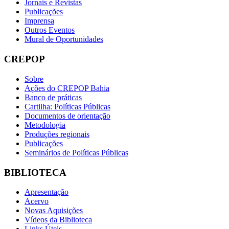
Jornais e Revistas
Publicações
Imprensa
Outros Eventos
Mural de Oportunidades
CREPOP
Sobre
Ações do CREPOP Bahia
Banco de práticas
Cartilha: Políticas Públicas
Documentos de orientação
Metodologia
Produções regionais
Publicações
Seminários de Políticas Públicas
BIBLIOTECA
Apresentação
Acervo
Novas Aquisições
Vídeos da Biblioteca
Links Úteis