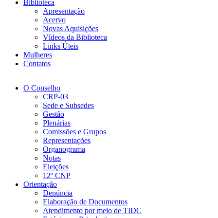
Biblioteca
Apresentação
Acervo
Novas Aquisições
Vídeos da Biblioteca
Links Úteis
Mulheres
Contatos
O Conselho
CRP-03
Sede e Subsedes
Gestão
Plenárias
Comissões e Grupos
Representações
Organograma
Notas
Eleições
12º CNP
Orientação
Denúncia
Elaboração de Documentos
Atendimento por meio de TIDC