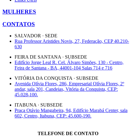
MULHERES
CONTATOS
SALVADOR · SEDE
Rua Professor Aristides Novis, 27, Federação, CEP 40.210-
630
FEIRA DE SANTANA · SUBSEDE
Edifício Jorge Leal R. Cel. Álvaro Simões, 130 - Centro,
Feira de Santana - BA, 44001-104 Salas 714 e 716
VITÓRIA DA CONQUISTA · SUBSEDE
Avenida Olívia Flores, 286, Empresarial Olívia Flores, 2º
andar, sala 201, Candeias, Vitória da Conquista, CEP:
45.028-100.
ITABUNA · SUBSEDE
Praça Otávio Mangabeira, 94, Edifício Marabá Center, sala
602, Centro, Itabuna, CEP: 45.600-190.
TELEFONE DE CONTATO