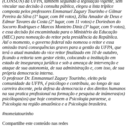
(CONSUN) da UFPA, também seguindo a legislação vigente, sem
vincular sua decisão à consulta pública, elegeu a lista tríplice
composta pelos professores Emmanuel Zagury Tourinho e Gilmar
Pereira da Silva (1º lugar, com 84 votos), Zélia Amador de Deus e
Edmar Tavares da Costa (2º lugar, com 11 votos) e Doriedson do
Socorro Rodrigues e Marcos Monteiro Diniz (3º lugar, com 9 votos),
e essa decisão foi encaminhada para o Ministério da Educação
(MEC) para nomeação do reitor pela presidência da República.
Até o momento, o governo federal não nomeou o reitor e essa
omissão trará consequências graves para a gestão da UFPA, que
terá o atual mandato do vice reitor finalizado em 10 de outubro,
ficando a reitoria sem gestor eleito, colocando a instituição em
estado de insegurança jurídica e sob a ameaça de intervenção e
ataque de sua autonomia, de sua administração e, com isso, de sua
própria democracia interna.
O professor Dr. Emmannuel Zagury Tourinho, eleito pela
comunidade da UFPA, é psicólogo e contribuiu, ao longo de sua
carreira docente, pela defesa da democracia e dos direitos humanos
na sua pratica profissional na formação e pesquisa de inúmeras(os)
psicólogas(os) que hoje constroem a Psicologia paraense, a
Psicologia na região amazônica e a Psicologia brasileira.
#nomeiatourinho
Compartilhe este conteúdo nas redes