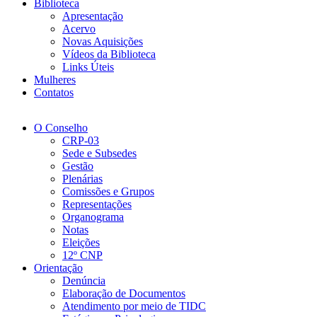
Biblioteca
Apresentação
Acervo
Novas Aquisições
Vídeos da Biblioteca
Links Úteis
Mulheres
Contatos
O Conselho
CRP-03
Sede e Subsedes
Gestão
Plenárias
Comissões e Grupos
Representações
Organograma
Notas
Eleições
12º CNP
Orientação
Denúncia
Elaboração de Documentos
Atendimento por meio de TIDC