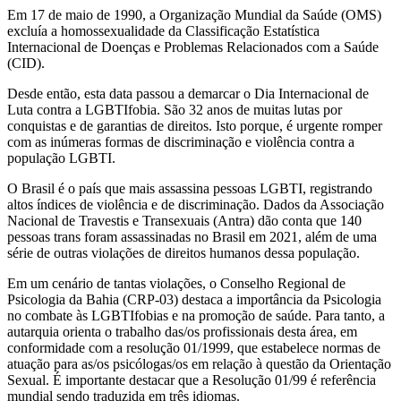
Em 17 de maio de 1990, a Organização Mundial da Saúde (OMS)
excluía a homossexualidade da Classificação Estatística
Internacional de Doenças e Problemas Relacionados com a Saúde
(CID).
Desde então, esta data passou a demarcar o Dia Internacional de
Luta contra a LGBTIfobia. São 32 anos de muitas lutas por
conquistas e de garantias de direitos. Isto porque, é urgente romper
com as inúmeras formas de discriminação e violência contra a
população LGBTI.
O Brasil é o país que mais assassina pessoas LGBTI, registrando
altos índices de violência e de discriminação. Dados da Associação
Nacional de Travestis e Transexuais (Antra) dão conta que 140
pessoas trans foram assassinadas no Brasil em 2021, além de uma
série de outras violações de direitos humanos dessa população.
Em um cenário de tantas violações, o Conselho Regional de
Psicologia da Bahia (CRP-03) destaca a importância da Psicologia
no combate às LGBTIfobias e na promoção de saúde. Para tanto, a
autarquia orienta o trabalho das/os profissionais desta área, em
conformidade com a resolução 01/1999, que estabelece normas de
atuação para as/os psicólogas/os em relação à questão da Orientação
Sexual. É importante destacar que a Resolução 01/99 é referência
mundial sendo traduzida em três idiomas.