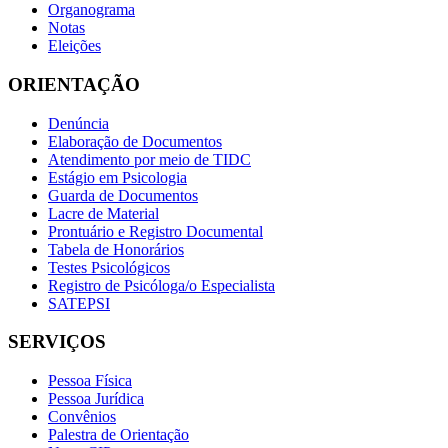
Organograma
Notas
Eleições
ORIENTAÇÃO
Denúncia
Elaboração de Documentos
Atendimento por meio de TIDC
Estágio em Psicologia
Guarda de Documentos
Lacre de Material
Prontuário e Registro Documental
Tabela de Honorários
Testes Psicológicos
Registro de Psicóloga/o Especialista
SATEPSI
SERVIÇOS
Pessoa Física
Pessoa Jurídica
Convênios
Palestra de Orientação