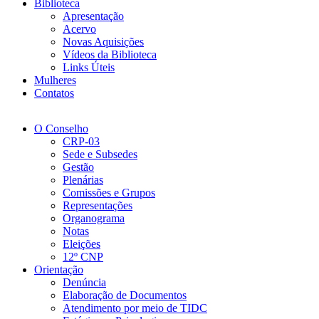
Biblioteca
Apresentação
Acervo
Novas Aquisições
Vídeos da Biblioteca
Links Úteis
Mulheres
Contatos
O Conselho
CRP-03
Sede e Subsedes
Gestão
Plenárias
Comissões e Grupos
Representações
Organograma
Notas
Eleições
12º CNP
Orientação
Denúncia
Elaboração de Documentos
Atendimento por meio de TIDC