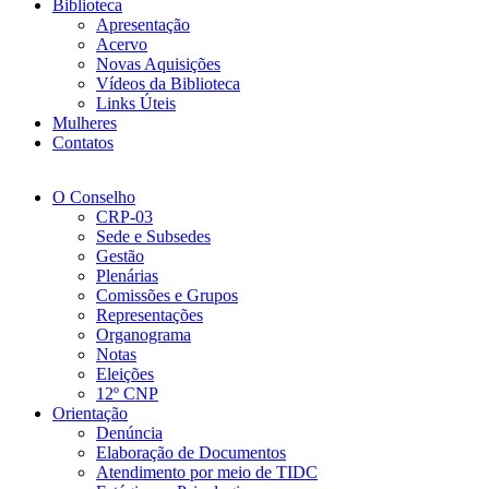
Biblioteca
Apresentação
Acervo
Novas Aquisições
Vídeos da Biblioteca
Links Úteis
Mulheres
Contatos
O Conselho
CRP-03
Sede e Subsedes
Gestão
Plenárias
Comissões e Grupos
Representações
Organograma
Notas
Eleições
12º CNP
Orientação
Denúncia
Elaboração de Documentos
Atendimento por meio de TIDC