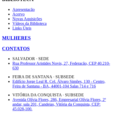
Apresentação
Acervo
Novas Aquisições
Vídeos da Biblioteca
Links Úteis
MULHERES
CONTATOS
SALVADOR · SEDE
Rua Professor Aristides Novis, 27, Federação, CEP 40.210-
630
FEIRA DE SANTANA · SUBSEDE
Edifício Jorge Leal R. Cel. Álvaro Simões, 130 - Centro,
Feira de Santana - BA, 44001-104 Salas 714 e 716
VITÓRIA DA CONQUISTA · SUBSEDE
Avenida Olívia Flores, 286, Empresarial Olívia Flores, 2º
andar, sala 201, Candeias, Vitória da Conquista, CEP:
45.028-100.