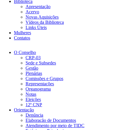
Biblioteca
Apresentação
Acervo
Novas Aquisições
Vídeos da Biblioteca
Links Úteis
Mulheres
Contatos
O Conselho
CRP-03
Sede e Subsedes
Gestão
Plenárias
Comissões e Grupos
Representações
Organograma
Notas
Eleições
12º CNP
Orientação
Denúncia
Elaboração de Documentos
Atendimento por meio de TIDC