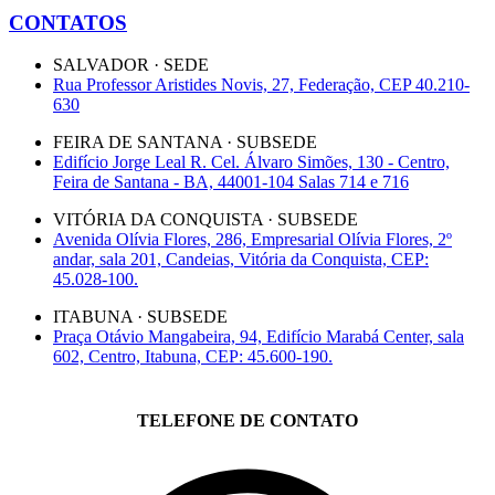
CONTATOS
SALVADOR · SEDE
Rua Professor Aristides Novis, 27, Federação, CEP 40.210-
630
FEIRA DE SANTANA · SUBSEDE
Edifício Jorge Leal R. Cel. Álvaro Simões, 130 - Centro,
Feira de Santana - BA, 44001-104 Salas 714 e 716
VITÓRIA DA CONQUISTA · SUBSEDE
Avenida Olívia Flores, 286, Empresarial Olívia Flores, 2º
andar, sala 201, Candeias, Vitória da Conquista, CEP:
45.028-100.
ITABUNA · SUBSEDE
Praça Otávio Mangabeira, 94, Edifício Marabá Center, sala
602, Centro, Itabuna, CEP: 45.600-190.
TELEFONE DE CONTATO