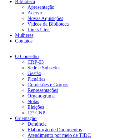
Biblioteca
Apresentação
Acervo
Novas Aquisições
Vídeos da Biblioteca
Links Úteis
Mulheres
Contatos
O Conselho
CRP-03
Sede e Subsedes
Gestão
Plenárias
Comissões e Grupos
Representações
Organograma
Notas
Eleições
12º CNP
Orientação
Denúncia
Elaboração de Documentos
Atendimento por meio de TIDC