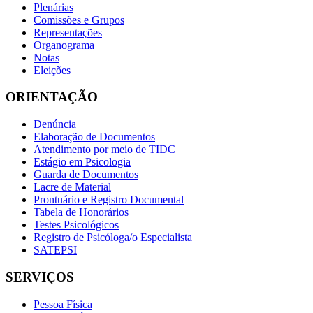
Plenárias
Comissões e Grupos
Representações
Organograma
Notas
Eleições
ORIENTAÇÃO
Denúncia
Elaboração de Documentos
Atendimento por meio de TIDC
Estágio em Psicologia
Guarda de Documentos
Lacre de Material
Prontuário e Registro Documental
Tabela de Honorários
Testes Psicológicos
Registro de Psicóloga/o Especialista
SATEPSI
SERVIÇOS
Pessoa Física