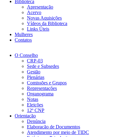
Biblioteca
Apresentação
Acervo
Novas Aquisições
Vídeos da Biblioteca
Links Úteis
Mulheres
Contatos
O Conselho
CRP-03
Sede e Subsedes
Gestão
Plenárias
Comissões e Grupos
Representações
Organograma
Notas
Eleições
12º CNP
Orientação
Denúncia
Elaboração de Documentos
Atendimento por meio de TIDC