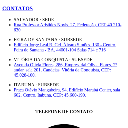
CONTATOS
SALVADOR · SEDE
Rua Professor Aristides Novis, 27, Federação, CEP 40.210-
630
FEIRA DE SANTANA · SUBSEDE
Edifício Jorge Leal R. Cel. Álvaro Simões, 130 - Centro,
Feira de Santana - BA, 44001-104 Salas 714 e 716
VITÓRIA DA CONQUISTA · SUBSEDE
Avenida Olívia Flores, 286, Empresarial Olívia Flores, 2º
andar, sala 201, Candeias, Vitória da Conquista, CEP:
45.028-100.
ITABUNA · SUBSEDE
Praça Otávio Mangabeira, 94, Edifício Marabá Center, sala
602, Centro, Itabuna, CEP: 45.600-190.
TELEFONE DE CONTATO