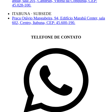
andar, sala 201, Candeias, Vitória da Conquista, CEP:
45.028-100.
ITABUNA · SUBSEDE
Praça Otávio Mangabeira, 94, Edifício Marabá Center, sala
602, Centro, Itabuna, CEP: 45.600-190.
TELEFONE DE CONTATO