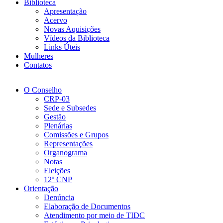
Biblioteca
Apresentação
Acervo
Novas Aquisições
Vídeos da Biblioteca
Links Úteis
Mulheres
Contatos
O Conselho
CRP-03
Sede e Subsedes
Gestão
Plenárias
Comissões e Grupos
Representações
Organograma
Notas
Eleições
12º CNP
Orientação
Denúncia
Elaboração de Documentos
Atendimento por meio de TIDC