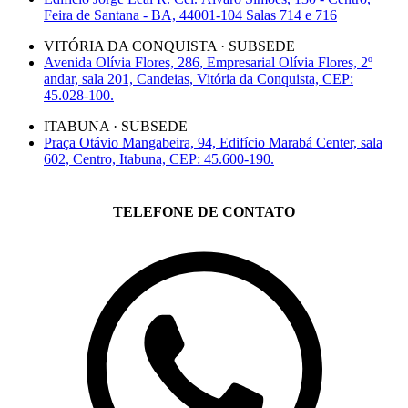
Feira de Santana - BA, 44001-104 Salas 714 e 716
VITÓRIA DA CONQUISTA · SUBSEDE
Avenida Olívia Flores, 286, Empresarial Olívia Flores, 2º
andar, sala 201, Candeias, Vitória da Conquista, CEP:
45.028-100.
ITABUNA · SUBSEDE
Praça Otávio Mangabeira, 94, Edifício Marabá Center, sala
602, Centro, Itabuna, CEP: 45.600-190.
TELEFONE DE CONTATO