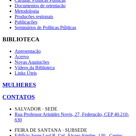
Cartilha: Políticas Públicas
Documentos de orientação
Metodologia
Produções regionais
Publicações
Seminários de Políticas Públicas
BIBLIOTECA
Apresentação
Acervo
Novas Aquisições
Vídeos da Biblioteca
Links Úteis
MULHERES
CONTATOS
SALVADOR · SEDE
Rua Professor Aristides Novis, 27, Federação, CEP 40.210-
630
FEIRA DE SANTANA · SUBSEDE
Edifício Jorge Leal R. Cel. Álvaro Simões, 130 - Centro,