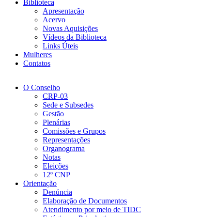
Biblioteca
Apresentação
Acervo
Novas Aquisições
Vídeos da Biblioteca
Links Úteis
Mulheres
Contatos
O Conselho
CRP-03
Sede e Subsedes
Gestão
Plenárias
Comissões e Grupos
Representações
Organograma
Notas
Eleições
12º CNP
Orientação
Denúncia
Elaboração de Documentos
Atendimento por meio de TIDC