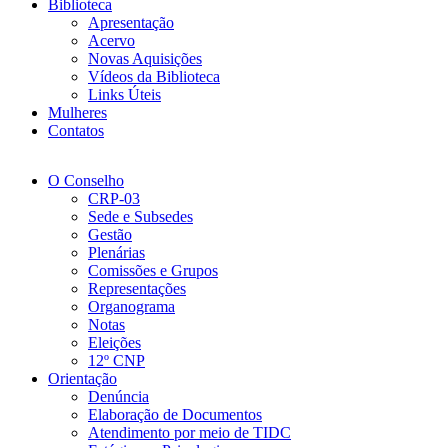
Biblioteca
Apresentação
Acervo
Novas Aquisições
Vídeos da Biblioteca
Links Úteis
Mulheres
Contatos
O Conselho
CRP-03
Sede e Subsedes
Gestão
Plenárias
Comissões e Grupos
Representações
Organograma
Notas
Eleições
12º CNP
Orientação
Denúncia
Elaboração de Documentos
Atendimento por meio de TIDC