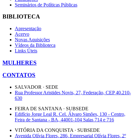
Seminários de Políticas Públicas
BIBLIOTECA
Apresentação
Acervo
Novas Aquisições
Vídeos da Biblioteca
Links Úteis
MULHERES
CONTATOS
SALVADOR · SEDE
Rua Professor Aristides Novis, 27, Federação, CEP 40.210-
630
FEIRA DE SANTANA · SUBSEDE
Edifício Jorge Leal R. Cel. Álvaro Simões, 130 - Centro,
Feira de Santana - BA, 44001-104 Salas 714 e 716
VITÓRIA DA CONQUISTA · SUBSEDE
Avenida Olívia Flores, 286, Empresarial Olívia Flores, 2º