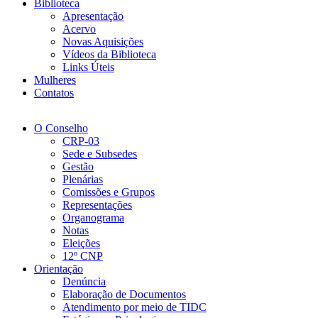
Biblioteca
Apresentação
Acervo
Novas Aquisições
Vídeos da Biblioteca
Links Úteis
Mulheres
Contatos
O Conselho
CRP-03
Sede e Subsedes
Gestão
Plenárias
Comissões e Grupos
Representações
Organograma
Notas
Eleições
12º CNP
Orientação
Denúncia
Elaboração de Documentos
Atendimento por meio de TIDC