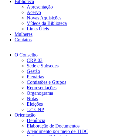
Biblioteca
Apresentação
Acervo
Novas Aquisições
Vídeos da Biblioteca
Links Úteis
Mulheres
Contatos
O Conselho
CRP-03
Sede e Subsedes
Gestão
Plenárias
Comissões e Grupos
Representações
Organograma
Notas
Eleições
12º CNP
Orientação
Denúncia
Elaboração de Documentos
Atendimento por meio de TIDC