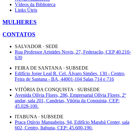
Vídeos da Biblioteca
Links Úteis
MULHERES
CONTATOS
SALVADOR · SEDE
Rua Professor Aristides Novis, 27, Federação, CEP 40.210-
630
FEIRA DE SANTANA · SUBSEDE
Edifício Jorge Leal R. Cel. Álvaro Simões, 130 - Centro,
Feira de Santana - BA, 44001-104 Salas 714 e 716
VITÓRIA DA CONQUISTA · SUBSEDE
Avenida Olívia Flores, 286, Empresarial Olívia Flores, 2º
andar, sala 201, Candeias, Vitória da Conquista, CEP:
45.028-100.
ITABUNA · SUBSEDE
Praça Otávio Mangabeira, 94, Edifício Marabá Center, sala
602, Centro, Itabuna, CEP: 45.600-190.