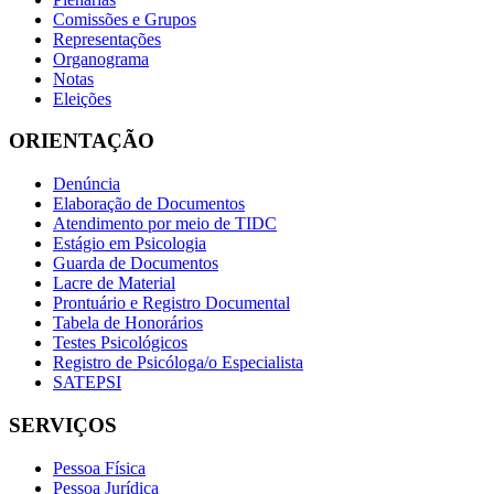
Comissões e Grupos
Representações
Organograma
Notas
Eleições
ORIENTAÇÃO
Denúncia
Elaboração de Documentos
Atendimento por meio de TIDC
Estágio em Psicologia
Guarda de Documentos
Lacre de Material
Prontuário e Registro Documental
Tabela de Honorários
Testes Psicológicos
Registro de Psicóloga/o Especialista
SATEPSI
SERVIÇOS
Pessoa Física
Pessoa Jurídica