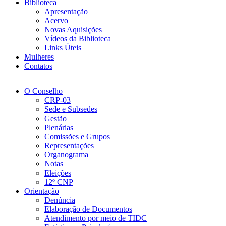
Biblioteca
Apresentação
Acervo
Novas Aquisições
Vídeos da Biblioteca
Links Úteis
Mulheres
Contatos
O Conselho
CRP-03
Sede e Subsedes
Gestão
Plenárias
Comissões e Grupos
Representações
Organograma
Notas
Eleições
12º CNP
Orientação
Denúncia
Elaboração de Documentos
Atendimento por meio de TIDC