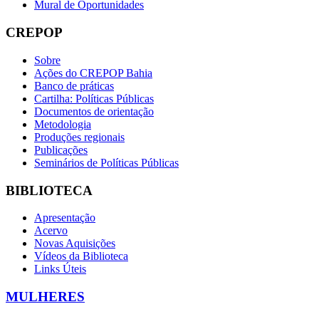
Mural de Oportunidades
CREPOP
Sobre
Ações do CREPOP Bahia
Banco de práticas
Cartilha: Políticas Públicas
Documentos de orientação
Metodologia
Produções regionais
Publicações
Seminários de Políticas Públicas
BIBLIOTECA
Apresentação
Acervo
Novas Aquisições
Vídeos da Biblioteca
Links Úteis
MULHERES