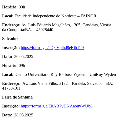
Horário:
09h
Local:
Faculdade Independente do Nordeste – FAINOR
Endereço:
Av. Luís Eduardo Magalhães, 1305, Candeias, Vitória
da Conquista/BA. – 45028440
Salvador
Inscrição:
https://forms.gle/utQsVpihd8eRihTd9
Data:
20.05.2025
Horário:
09h
Local:
Centro Universitário Ruy Barbosa Wyden – UniRuy Wyden
Endereço:
Av. Luís Viana Filho, 3172 – Paralela, Salvador – BA,
41730-101
Feira de Santana
Inscrição:
https://forms.gle/EkAB7yDNAaouyWUb8
Data:
28.05.2025