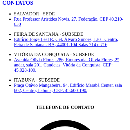
CONTATOS
SALVADOR · SEDE
Rua Professor Aristides Novis, 27, Federação, CEP 40.210-
630
FEIRA DE SANTANA · SUBSEDE
Edifício Jorge Leal R. Cel. Álvaro Simões, 130 - Centro,
Feira de Santana - BA, 44001-104 Salas 714 e 716
VITÓRIA DA CONQUISTA · SUBSEDE
Avenida Olívia Flores, 286, Empresarial Olívia Flores, 2º
andar, sala 201, Candeias, Vitória da Conquista, CEP:
45.028-100.
ITABUNA · SUBSEDE
Praça Otávio Mangabeira, 94, Edifício Marabá Center, sala
602, Centro, Itabuna, CEP: 45.600-190.
TELEFONE DE CONTATO