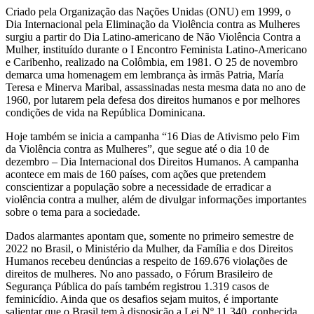
Criado pela Organização das Nações Unidas (ONU) em 1999, o
Dia Internacional pela Eliminação da Violência contra as Mulheres
surgiu a partir do Dia Latino-americano de Não Violência Contra a
Mulher, instituído durante o I Encontro Feminista Latino-Americano
e Caribenho, realizado na Colômbia, em 1981. O 25 de novembro
demarca uma homenagem em lembrança às irmãs Patria, María
Teresa e Minerva Maribal, assassinadas nesta mesma data no ano de
1960, por lutarem pela defesa dos direitos humanos e por melhores
condições de vida na República Dominicana.
Hoje também se inicia a campanha “16 Dias de Ativismo pelo Fim
da Violência contra as Mulheres”, que segue até o dia 10 de
dezembro – Dia Internacional dos Direitos Humanos. A campanha
acontece em mais de 160 países, com ações que pretendem
conscientizar a população sobre a necessidade de erradicar a
violência contra a mulher, além de divulgar informações importantes
sobre o tema para a sociedade.
Dados alarmantes apontam que, somente no primeiro semestre de
2022 no Brasil, o Ministério da Mulher, da Família e dos Direitos
Humanos recebeu denúncias a respeito de 169.676 violações de
direitos de mulheres. No ano passado, o Fórum Brasileiro de
Segurança Pública do país também registrou 1.319 casos de
feminicídio. Ainda que os desafios sejam muitos, é importante
salientar que o Brasil tem à disposição a Lei Nº 11.340, conhecida