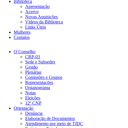
Biblioteca
Apresentação
Acervo
Novas Aquisições
Vídeos da Biblioteca
Links Úteis
Mulheres
Contatos
O Conselho
CRP-03
Sede e Subsedes
Gestão
Plenárias
Comissões e Grupos
Representações
Organograma
Notas
Eleições
12º CNP
Orientação
Denúncia
Elaboração de Documentos
Atendimento por meio de TIDC