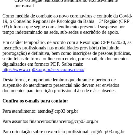
CRP-03 segue realizando atendimento exclusivamente
por e-mail
Como medida de combate ao novo coronavírus e controle da Covid-
19, o Conselho Regional de Psicologia da Bahia – 3ª Região (CRP-
03) informa que segue com atendimento presencial suspenso por
tempo indeterminado na sede, sub-sedes e escritório de apoio.
Em caráter temporário, de acordo com a Resolução CFP05/2020, as
inscrições profissionais nas modalidades provisória (incluindo
prorrogação) e definitiva, bem como inscrições de pessoas jurídicas,
serão feitas de forma online com envio, por e-mail, de documentos
digitalizados em formato PDF. Saiba mais:
https://www.crp03.org.br/
servico/inscricao/
Desta forma, é importante lembrar que durante o período de
suspensão do atendimento presencial não devem ser enviados
documentos para inscrição profissional à sede e às subsedes.
Confira os e-mails para contato:
Para atendimento:
atende@crp03.org.br
Para assuntos financeiros:
financeiro@crp03.org.br
Para orientação sobre o exercício profissional:
cof@crp03.org.br