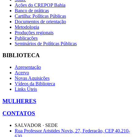
Ações do CREPOP Bahia
Banco de práticas
Cartilha: Políticas Públicas
Documentos de orientação
Metodologia
Produções regionais
Publicações
Seminários de Políticas Públicas
BIBLIOTECA
Apresentação
Acervo
Novas Aquisições
Vídeos da Biblioteca
Links Úteis
MULHERES
CONTATOS
SALVADOR · SEDE
Rua Professor Aristides Novis, 27, Federação, CEP 40.210-
630