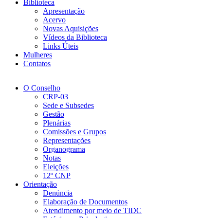
Biblioteca
Apresentação
Acervo
Novas Aquisições
Vídeos da Biblioteca
Links Úteis
Mulheres
Contatos
O Conselho
CRP-03
Sede e Subsedes
Gestão
Plenárias
Comissões e Grupos
Representações
Organograma
Notas
Eleições
12º CNP
Orientação
Denúncia
Elaboração de Documentos
Atendimento por meio de TIDC