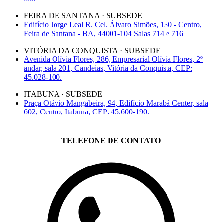
FEIRA DE SANTANA · SUBSEDE
Edifício Jorge Leal R. Cel. Álvaro Simões, 130 - Centro,
Feira de Santana - BA, 44001-104 Salas 714 e 716
VITÓRIA DA CONQUISTA · SUBSEDE
Avenida Olívia Flores, 286, Empresarial Olívia Flores, 2º
andar, sala 201, Candeias, Vitória da Conquista, CEP:
45.028-100.
ITABUNA · SUBSEDE
Praça Otávio Mangabeira, 94, Edifício Marabá Center, sala
602, Centro, Itabuna, CEP: 45.600-190.
TELEFONE DE CONTATO