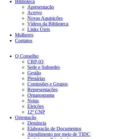
Biblioteca
Apresentação
Acervo
Novas Aquisições
Vídeos da Biblioteca
Links Úteis
Mulheres
Contatos
O Conselho
CRP-03
Sede e Subsedes
Gestão
Plenárias
Comissões e Grupos
Representações
Organograma
Notas
Eleições
12º CNP
Orientação
Denúncia
Elaboração de Documentos
Atendimento por meio de TIDC