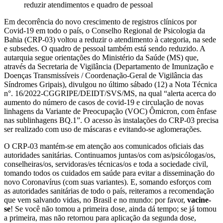
reduzir atendimentos e quadro de pessoal
Em decorrência do novo crescimento de registros clínicos por
Covid-19 em todo o país, o Conselho Regional de Psicologia da
Bahia (CRP-03) voltou a reduzir o atendimento à categoria, na sede
e subsedes. O quadro de pessoal também está sendo reduzido. A
autarquia segue orientações do Ministério da Saúde (MS) que,
através da Secretaria de Vigilância (Departamento de Imunização e
Doenças Transmissíveis / Coordenação-Geral de Vigilância das
Síndromes Gripais), divulgou no último sábado (12) a Nota Técnica
n°. 16/2022-CGGRIPE/DEIDT/SVS/MS, na qual “alerta acerca do
aumento do número de casos de covid-19 e circulação de novas
linhagens da Variante de Preocupação (VOC) Ômicron, com ênfase
nas sublinhagens BQ.1”. O acesso às instalações do CRP-03 precisa
ser realizado com uso de máscaras e evitando-se aglomerações.
O CRP-03 mantém-se em atenção aos comunicados oficiais das
autoridades sanitárias. Continuamos juntas/os com as/psicólogas/os,
conselheiras/os, servidoras/es técnicas/os e toda a sociedade civil,
tomando todos os cuidados em saúde para evitar a disseminação do
novo Coronavírus (com suas variantes). E, somando esforços com
as autoridades sanitárias de todo o país, reiteramos a recomendação
que vem salvando vidas, no Brasil e no mundo: por favor,
vacine-
se
! Se você não tomou a primeira dose, ainda dá tempo; se já tomou
a primeira, mas não retornou para aplicação da segunda dose,