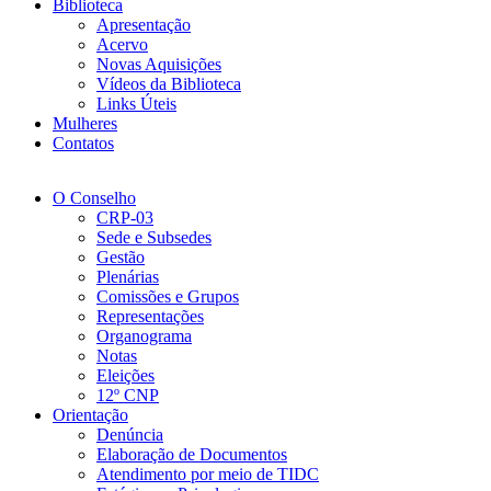
Biblioteca
Apresentação
Acervo
Novas Aquisições
Vídeos da Biblioteca
Links Úteis
Mulheres
Contatos
O Conselho
CRP-03
Sede e Subsedes
Gestão
Plenárias
Comissões e Grupos
Representações
Organograma
Notas
Eleições
12º CNP
Orientação
Denúncia
Elaboração de Documentos
Atendimento por meio de TIDC