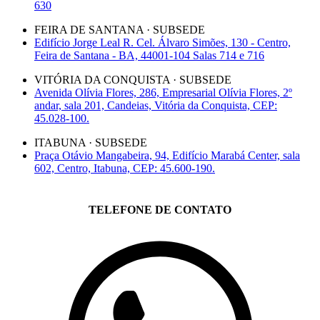
630
FEIRA DE SANTANA · SUBSEDE
Edifício Jorge Leal R. Cel. Álvaro Simões, 130 - Centro,
Feira de Santana - BA, 44001-104 Salas 714 e 716
VITÓRIA DA CONQUISTA · SUBSEDE
Avenida Olívia Flores, 286, Empresarial Olívia Flores, 2º
andar, sala 201, Candeias, Vitória da Conquista, CEP:
45.028-100.
ITABUNA · SUBSEDE
Praça Otávio Mangabeira, 94, Edifício Marabá Center, sala
602, Centro, Itabuna, CEP: 45.600-190.
TELEFONE DE CONTATO