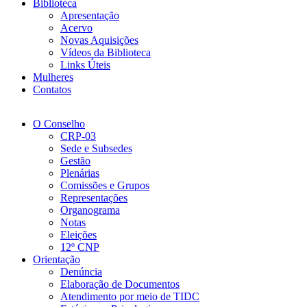
Biblioteca
Apresentação
Acervo
Novas Aquisições
Vídeos da Biblioteca
Links Úteis
Mulheres
Contatos
O Conselho
CRP-03
Sede e Subsedes
Gestão
Plenárias
Comissões e Grupos
Representações
Organograma
Notas
Eleições
12º CNP
Orientação
Denúncia
Elaboração de Documentos
Atendimento por meio de TIDC