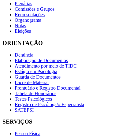
Plenárias
Comissões e Grupos
Representações
Organograma
Notas
Eleições
ORIENTAÇÃO
Denúncia
Elaboração de Documentos
Atendimento por meio de TIDC
Estágio em Psicologia
Guarda de Documentos
Lacre de Material
Prontuário e Registro Documental
Tabela de Honorários
Testes Psicológicos
Registro de Psicóloga/o Especialista
SATEPSI
SERVIÇOS
Pessoa Física