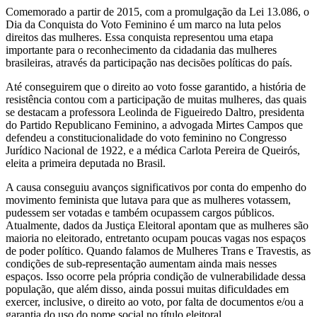
Comemorado a partir de 2015, com a promulgação da Lei 13.086, o
Dia da Conquista do Voto Feminino é um marco na luta pelos
direitos das mulheres. Essa conquista representou uma etapa
importante para o reconhecimento da cidadania das mulheres
brasileiras, através da participação nas decisões políticas do país.
Até conseguirem que o direito ao voto fosse garantido, a história de
resistência contou com a participação de muitas mulheres, das quais
se destacam a professora Leolinda de Figueiredo Daltro, presidenta
do Partido Republicano Feminino, a advogada Mirtes Campos que
defendeu a constitucionalidade do voto feminino no Congresso
Jurídico Nacional de 1922, e a médica Carlota Pereira de Queirós,
eleita a primeira deputada no Brasil.
A causa conseguiu avanços significativos por conta do empenho do
movimento feminista que lutava para que as mulheres votassem,
pudessem ser votadas e também ocupassem cargos públicos.
Atualmente, dados da Justiça Eleitoral apontam que as mulheres são
maioria no eleitorado, entretanto ocupam poucas vagas nos espaços
de poder político.
Quando falamos de Mulheres Trans e Travestis, as
condições de sub-representação aumentam ainda mais nesses
espaços. Isso ocorre pela própria condição de vulnerabilidade dessa
população, que além disso, ainda possui muitas dificuldades em
exercer, inclusive, o direito ao voto, por falta de documentos e/ou a
garantia do uso do nome social no título eleitoral.