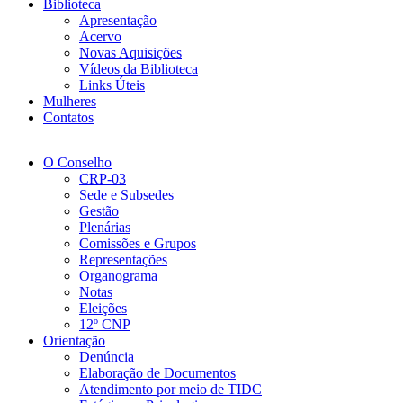
Biblioteca
Apresentação
Acervo
Novas Aquisições
Vídeos da Biblioteca
Links Úteis
Mulheres
Contatos
O Conselho
CRP-03
Sede e Subsedes
Gestão
Plenárias
Comissões e Grupos
Representações
Organograma
Notas
Eleições
12º CNP
Orientação
Denúncia
Elaboração de Documentos
Atendimento por meio de TIDC