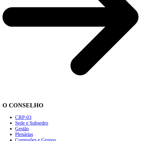
O CONSELHO
CRP-03
Sede e Subsedes
Gestão
Plenárias
Comissões e Grupos