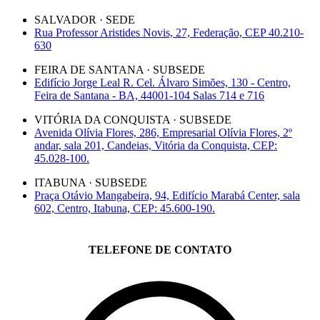
SALVADOR · SEDE
Rua Professor Aristides Novis, 27, Federação, CEP 40.210-
630
FEIRA DE SANTANA · SUBSEDE
Edifício Jorge Leal R. Cel. Álvaro Simões, 130 - Centro,
Feira de Santana - BA, 44001-104 Salas 714 e 716
VITÓRIA DA CONQUISTA · SUBSEDE
Avenida Olívia Flores, 286, Empresarial Olívia Flores, 2º
andar, sala 201, Candeias, Vitória da Conquista, CEP:
45.028-100.
ITABUNA · SUBSEDE
Praça Otávio Mangabeira, 94, Edifício Marabá Center, sala
602, Centro, Itabuna, CEP: 45.600-190.
TELEFONE DE CONTATO