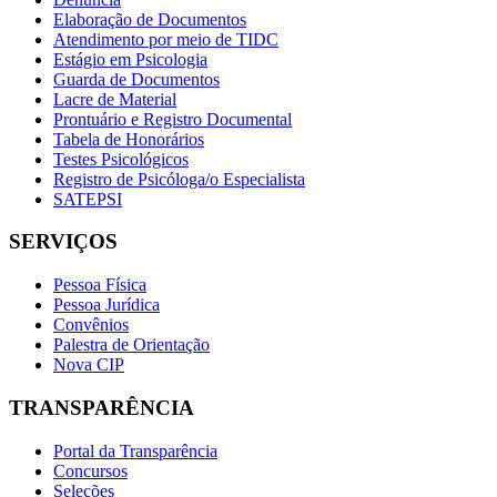
Elaboração de Documentos
Atendimento por meio de TIDC
Estágio em Psicologia
Guarda de Documentos
Lacre de Material
Prontuário e Registro Documental
Tabela de Honorários
Testes Psicológicos
Registro de Psicóloga/o Especialista
SATEPSI
SERVIÇOS
Pessoa Física
Pessoa Jurídica
Convênios
Palestra de Orientação
Nova CIP
TRANSPARÊNCIA
Portal da Transparência
Concursos
Seleções