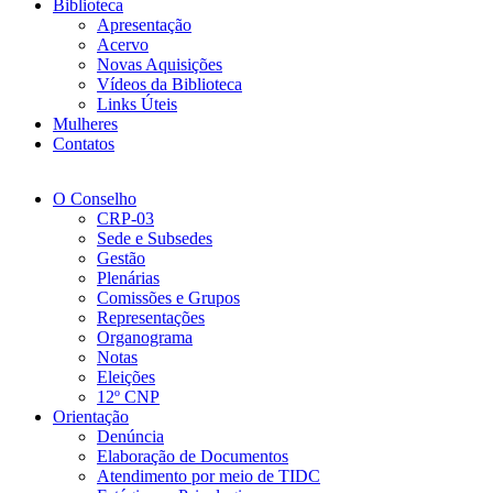
Biblioteca
Apresentação
Acervo
Novas Aquisições
Vídeos da Biblioteca
Links Úteis
Mulheres
Contatos
O Conselho
CRP-03
Sede e Subsedes
Gestão
Plenárias
Comissões e Grupos
Representações
Organograma
Notas
Eleições
12º CNP
Orientação
Denúncia
Elaboração de Documentos
Atendimento por meio de TIDC