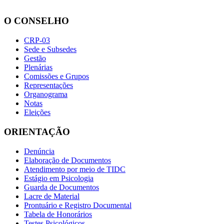
O CONSELHO
CRP-03
Sede e Subsedes
Gestão
Plenárias
Comissões e Grupos
Representações
Organograma
Notas
Eleições
ORIENTAÇÃO
Denúncia
Elaboração de Documentos
Atendimento por meio de TIDC
Estágio em Psicologia
Guarda de Documentos
Lacre de Material
Prontuário e Registro Documental
Tabela de Honorários
Testes Psicológicos