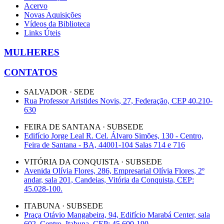
Acervo
Novas Aquisições
Vídeos da Biblioteca
Links Úteis
MULHERES
CONTATOS
SALVADOR · SEDE
Rua Professor Aristides Novis, 27, Federação, CEP 40.210-
630
FEIRA DE SANTANA · SUBSEDE
Edifício Jorge Leal R. Cel. Álvaro Simões, 130 - Centro,
Feira de Santana - BA, 44001-104 Salas 714 e 716
VITÓRIA DA CONQUISTA · SUBSEDE
Avenida Olívia Flores, 286, Empresarial Olívia Flores, 2º
andar, sala 201, Candeias, Vitória da Conquista, CEP:
45.028-100.
ITABUNA · SUBSEDE
Praça Otávio Mangabeira, 94, Edifício Marabá Center, sala
602, Centro, Itabuna, CEP: 45.600-190.