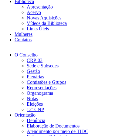
Biblioteca
Apresentação
Acervo
Novas Aquisições
Vídeos da Biblioteca
Links Úteis
Mulheres
Contatos
O Conselho
CRP-03
Sede e Subsedes
Gestão
Plenárias
Comissões e Grupos
Representações
Organograma
Notas
Eleições
12º CNP
Orientação
Denúncia
Elaboração de Documentos
Atendimento por meio de TIDC