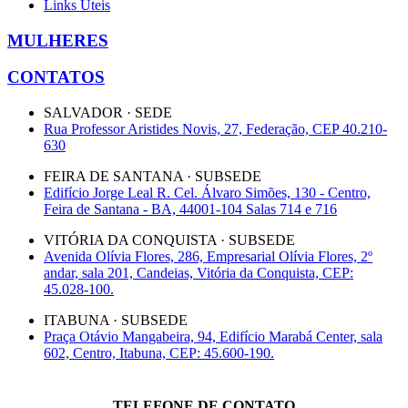
Links Úteis
MULHERES
CONTATOS
SALVADOR · SEDE
Rua Professor Aristides Novis, 27, Federação, CEP 40.210-
630
FEIRA DE SANTANA · SUBSEDE
Edifício Jorge Leal R. Cel. Álvaro Simões, 130 - Centro,
Feira de Santana - BA, 44001-104 Salas 714 e 716
VITÓRIA DA CONQUISTA · SUBSEDE
Avenida Olívia Flores, 286, Empresarial Olívia Flores, 2º
andar, sala 201, Candeias, Vitória da Conquista, CEP:
45.028-100.
ITABUNA · SUBSEDE
Praça Otávio Mangabeira, 94, Edifício Marabá Center, sala
602, Centro, Itabuna, CEP: 45.600-190.
TELEFONE DE CONTATO