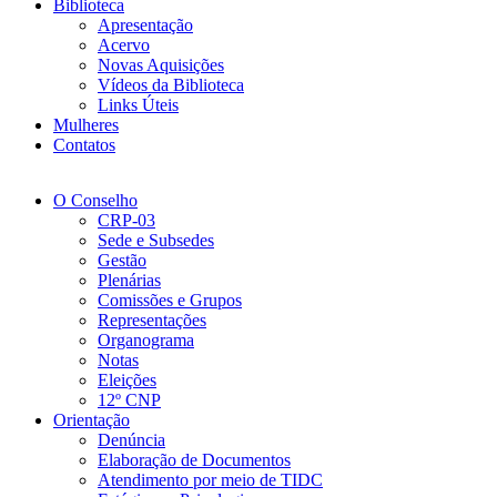
Biblioteca
Apresentação
Acervo
Novas Aquisições
Vídeos da Biblioteca
Links Úteis
Mulheres
Contatos
O Conselho
CRP-03
Sede e Subsedes
Gestão
Plenárias
Comissões e Grupos
Representações
Organograma
Notas
Eleições
12º CNP
Orientação
Denúncia
Elaboração de Documentos
Atendimento por meio de TIDC