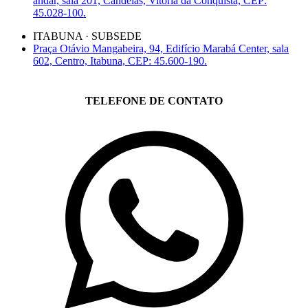
andar, sala 201, Candeias, Vitória da Conquista, CEP:
45.028-100.
ITABUNA · SUBSEDE
Praça Otávio Mangabeira, 94, Edifício Marabá Center, sala
602, Centro, Itabuna, CEP: 45.600-190.
TELEFONE DE CONTATO