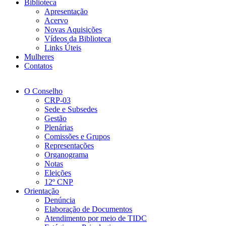
Biblioteca
Apresentação
Acervo
Novas Aquisições
Vídeos da Biblioteca
Links Úteis
Mulheres
Contatos
O Conselho
CRP-03
Sede e Subsedes
Gestão
Plenárias
Comissões e Grupos
Representações
Organograma
Notas
Eleições
12º CNP
Orientação
Denúncia
Elaboração de Documentos
Atendimento por meio de TIDC