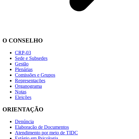
O CONSELHO
CRP-03
Sede e Subsedes
Gestão
Plenárias
Comissões e Grupos
Representações
Organograma
Notas
Eleições
ORIENTAÇÃO
Denúncia
Elaboração de Documentos
Atendimento por meio de TIDC
Estágio em Psicologia