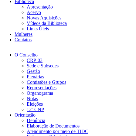
Biblioteca
Apresentação
Acervo
Novas Aquisições
Vídeos da Biblioteca
Links Úteis
Mulheres
Contatos
O Conselho
CRP-03
Sede e Subsedes
Gestão
Plenárias
Comissões e Grupos
Representações
Organograma
Notas
Eleições
12º CNP
Orientação
Denúncia
Elaboração de Documentos
Atendimento por meio de TIDC