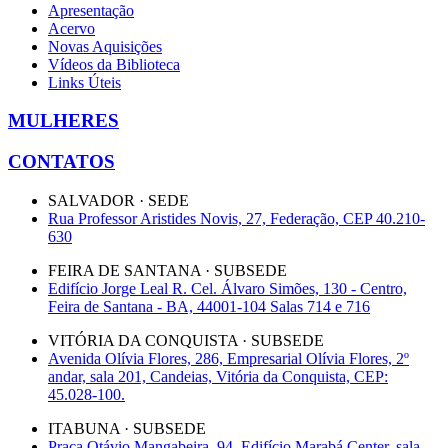
Apresentação
Acervo
Novas Aquisições
Vídeos da Biblioteca
Links Úteis
MULHERES
CONTATOS
SALVADOR · SEDE
Rua Professor Aristides Novis, 27, Federação, CEP 40.210-
630
FEIRA DE SANTANA · SUBSEDE
Edifício Jorge Leal R. Cel. Álvaro Simões, 130 - Centro,
Feira de Santana - BA, 44001-104 Salas 714 e 716
VITÓRIA DA CONQUISTA · SUBSEDE
Avenida Olívia Flores, 286, Empresarial Olívia Flores, 2º
andar, sala 201, Candeias, Vitória da Conquista, CEP:
45.028-100.
ITABUNA · SUBSEDE
Praça Otávio Mangabeira, 94, Edifício Marabá Center, sala