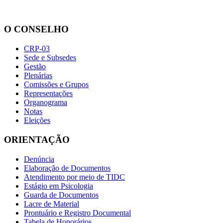
O CONSELHO
CRP-03
Sede e Subsedes
Gestão
Plenárias
Comissões e Grupos
Representações
Organograma
Notas
Eleições
ORIENTAÇÃO
Denúncia
Elaboração de Documentos
Atendimento por meio de TIDC
Estágio em Psicologia
Guarda de Documentos
Lacre de Material
Prontuário e Registro Documental
Tabela de Honorários