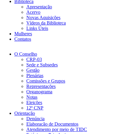
Biblioteca
Apresentação
Acervo
Novas Aquisições
Vídeos da Biblioteca
Links Úteis
Mulheres
Contatos
O Conselho
CRP-03
Sede e Subsedes
Gestão
Plenárias
Comissões e Grupos
Representações
Organograma
Notas
Eleições
12º CNP
Orientação
Denúncia
Elaboração de Documentos
Atendimento por meio de TIDC