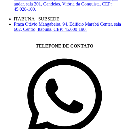
andar, sala 201, Candeias, Vitória da Conquista, CEP:
45.028-100.
ITABUNA · SUBSEDE
Praça Otávio Mangabeira, 94, Edifício Marabá Center, sala
602, Centro, Itabuna, CEP: 45.600-190.
TELEFONE DE CONTATO