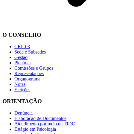
O CONSELHO
CRP-03
Sede e Subsedes
Gestão
Plenárias
Comissões e Grupos
Representações
Organograma
Notas
Eleições
ORIENTAÇÃO
Denúncia
Elaboração de Documentos
Atendimento por meio de TIDC
Estágio em Psicologia