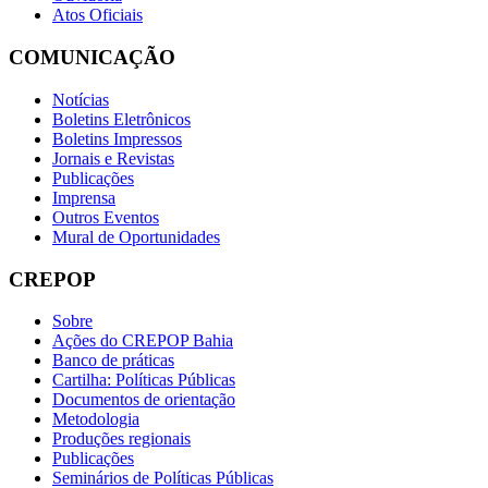
Atos Oficiais
COMUNICAÇÃO
Notícias
Boletins Eletrônicos
Boletins Impressos
Jornais e Revistas
Publicações
Imprensa
Outros Eventos
Mural de Oportunidades
CREPOP
Sobre
Ações do CREPOP Bahia
Banco de práticas
Cartilha: Políticas Públicas
Documentos de orientação
Metodologia
Produções regionais
Publicações
Seminários de Políticas Públicas