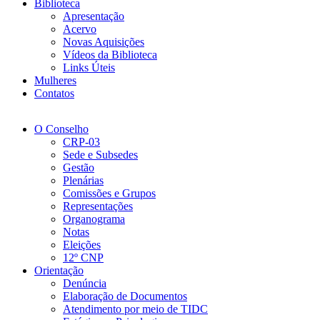
Biblioteca
Apresentação
Acervo
Novas Aquisições
Vídeos da Biblioteca
Links Úteis
Mulheres
Contatos
O Conselho
CRP-03
Sede e Subsedes
Gestão
Plenárias
Comissões e Grupos
Representações
Organograma
Notas
Eleições
12º CNP
Orientação
Denúncia
Elaboração de Documentos
Atendimento por meio de TIDC