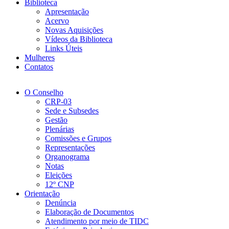
Biblioteca
Apresentação
Acervo
Novas Aquisições
Vídeos da Biblioteca
Links Úteis
Mulheres
Contatos
O Conselho
CRP-03
Sede e Subsedes
Gestão
Plenárias
Comissões e Grupos
Representações
Organograma
Notas
Eleições
12º CNP
Orientação
Denúncia
Elaboração de Documentos
Atendimento por meio de TIDC