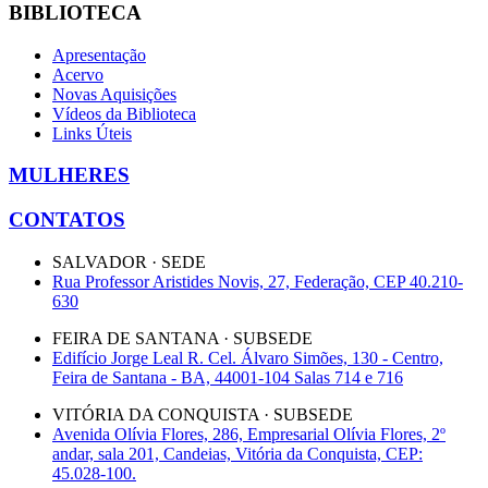
BIBLIOTECA
Apresentação
Acervo
Novas Aquisições
Vídeos da Biblioteca
Links Úteis
MULHERES
CONTATOS
SALVADOR · SEDE
Rua Professor Aristides Novis, 27, Federação, CEP 40.210-
630
FEIRA DE SANTANA · SUBSEDE
Edifício Jorge Leal R. Cel. Álvaro Simões, 130 - Centro,
Feira de Santana - BA, 44001-104 Salas 714 e 716
VITÓRIA DA CONQUISTA · SUBSEDE
Avenida Olívia Flores, 286, Empresarial Olívia Flores, 2º
andar, sala 201, Candeias, Vitória da Conquista, CEP:
45.028-100.