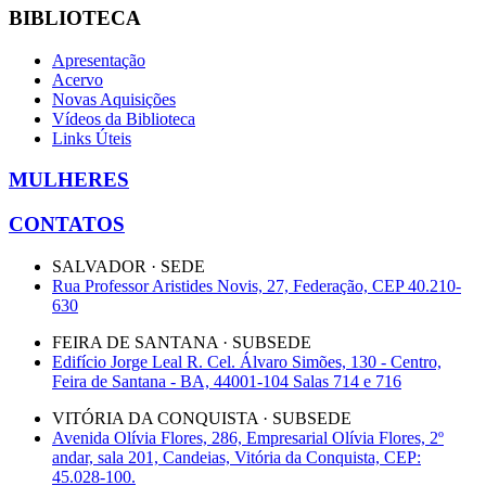
BIBLIOTECA
Apresentação
Acervo
Novas Aquisições
Vídeos da Biblioteca
Links Úteis
MULHERES
CONTATOS
SALVADOR · SEDE
Rua Professor Aristides Novis, 27, Federação, CEP 40.210-
630
FEIRA DE SANTANA · SUBSEDE
Edifício Jorge Leal R. Cel. Álvaro Simões, 130 - Centro,
Feira de Santana - BA, 44001-104 Salas 714 e 716
VITÓRIA DA CONQUISTA · SUBSEDE
Avenida Olívia Flores, 286, Empresarial Olívia Flores, 2º
andar, sala 201, Candeias, Vitória da Conquista, CEP:
45.028-100.