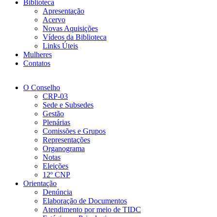
Biblioteca
Apresentação
Acervo
Novas Aquisições
Vídeos da Biblioteca
Links Úteis
Mulheres
Contatos
O Conselho
CRP-03
Sede e Subsedes
Gestão
Plenárias
Comissões e Grupos
Representações
Organograma
Notas
Eleições
12º CNP
Orientação
Denúncia
Elaboração de Documentos
Atendimento por meio de TIDC