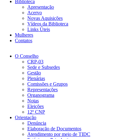
Biblioteca
Apresentação
Acervo
Novas Aquisições
Vídeos da Biblioteca
Links Úteis
Mulheres
Contatos
O Conselho
CRP-03
Sede e Subsedes
Gestão
Plenárias
Comissões e Grupos
Representações
Organograma
Notas
Eleições
12º CNP
Orientação
Denúncia
Elaboração de Documentos
Atendimento por meio de TIDC