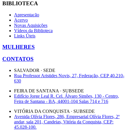
BIBLIOTECA
Apresentação
Acervo
Novas Aquisições
Vídeos da Biblioteca
Links Úteis
MULHERES
CONTATOS
SALVADOR · SEDE
Rua Professor Aristides Novis, 27, Federação, CEP 40.210-
630
FEIRA DE SANTANA · SUBSEDE
Edifício Jorge Leal R. Cel. Álvaro Simões, 130 - Centro,
Feira de Santana - BA, 44001-104 Salas 714 e 716
VITÓRIA DA CONQUISTA · SUBSEDE
Avenida Olívia Flores, 286, Empresarial Olívia Flores, 2º
andar, sala 201, Candeias, Vitória da Conquista, CEP:
45.028-100.