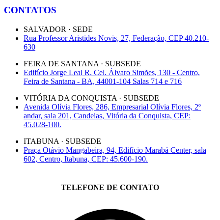
CONTATOS
SALVADOR · SEDE
Rua Professor Aristides Novis, 27, Federação, CEP 40.210-
630
FEIRA DE SANTANA · SUBSEDE
Edifício Jorge Leal R. Cel. Álvaro Simões, 130 - Centro,
Feira de Santana - BA, 44001-104 Salas 714 e 716
VITÓRIA DA CONQUISTA · SUBSEDE
Avenida Olívia Flores, 286, Empresarial Olívia Flores, 2º
andar, sala 201, Candeias, Vitória da Conquista, CEP:
45.028-100.
ITABUNA · SUBSEDE
Praça Otávio Mangabeira, 94, Edifício Marabá Center, sala
602, Centro, Itabuna, CEP: 45.600-190.
TELEFONE DE CONTATO