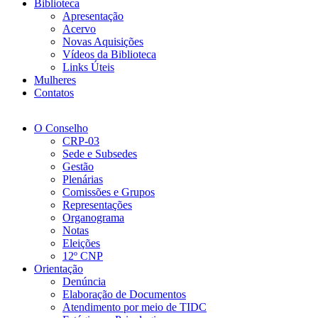
Biblioteca
Apresentação
Acervo
Novas Aquisições
Vídeos da Biblioteca
Links Úteis
Mulheres
Contatos
O Conselho
CRP-03
Sede e Subsedes
Gestão
Plenárias
Comissões e Grupos
Representações
Organograma
Notas
Eleições
12º CNP
Orientação
Denúncia
Elaboração de Documentos
Atendimento por meio de TIDC