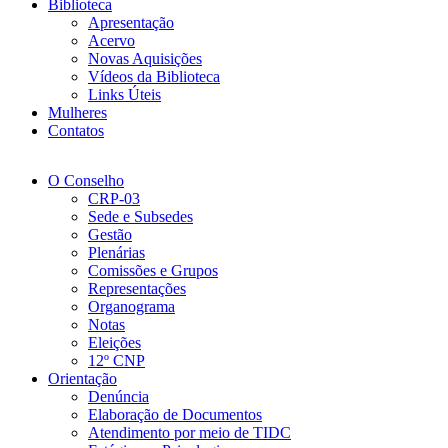
Biblioteca
Apresentação
Acervo
Novas Aquisições
Vídeos da Biblioteca
Links Úteis
Mulheres
Contatos
O Conselho
CRP-03
Sede e Subsedes
Gestão
Plenárias
Comissões e Grupos
Representações
Organograma
Notas
Eleições
12º CNP
Orientação
Denúncia
Elaboração de Documentos
Atendimento por meio de TIDC