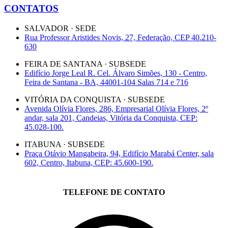
CONTATOS
SALVADOR · SEDE
Rua Professor Aristides Novis, 27, Federação, CEP 40.210-
630
FEIRA DE SANTANA · SUBSEDE
Edifício Jorge Leal R. Cel. Álvaro Simões, 130 - Centro,
Feira de Santana - BA, 44001-104 Salas 714 e 716
VITÓRIA DA CONQUISTA · SUBSEDE
Avenida Olívia Flores, 286, Empresarial Olívia Flores, 2º
andar, sala 201, Candeias, Vitória da Conquista, CEP:
45.028-100.
ITABUNA · SUBSEDE
Praça Otávio Mangabeira, 94, Edifício Marabá Center, sala
602, Centro, Itabuna, CEP: 45.600-190.
TELEFONE DE CONTATO