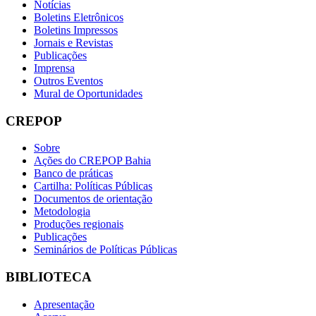
Notícias
Boletins Eletrônicos
Boletins Impressos
Jornais e Revistas
Publicações
Imprensa
Outros Eventos
Mural de Oportunidades
CREPOP
Sobre
Ações do CREPOP Bahia
Banco de práticas
Cartilha: Políticas Públicas
Documentos de orientação
Metodologia
Produções regionais
Publicações
Seminários de Políticas Públicas
BIBLIOTECA
Apresentação