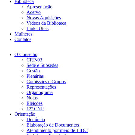
Biblioteca
Apresentação
Acervo
Novas Aquisições
Vídeos da Biblioteca
Links Úteis
Mulheres
Contatos
O Conselho
CRP-03
Sede e Subsedes
Gestão
Plenárias
Comissões e Grupos
Representações
Organograma
Notas
Eleições
12º CNP
Orientação
Denúncia
Elaboração de Documentos
Atendimento por meio de TIDC