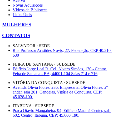
Acervo
Novas Aquisições
Vídeos da Biblioteca
Links Úteis
MULHERES
CONTATOS
SALVADOR · SEDE
Rua Professor Aristides Novis, 27, Federação, CEP 40.210-
630
FEIRA DE SANTANA · SUBSEDE
Edifício Jorge Leal R. Cel. Álvaro Simões, 130 - Centro,
Feira de Santana - BA, 44001-104 Salas 714 e 716
VITÓRIA DA CONQUISTA · SUBSEDE
Avenida Olívia Flores, 286, Empresarial Olívia Flores, 2º
andar, sala 201, Candeias, Vitória da Conquista, CEP:
45.028-100.
ITABUNA · SUBSEDE
Praça Otávio Mangabeira, 94, Edifício Marabá Center, sala
602, Centro, Itabuna, CEP: 45.600-190.