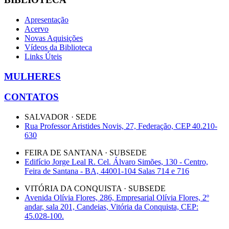
Apresentação
Acervo
Novas Aquisições
Vídeos da Biblioteca
Links Úteis
MULHERES
CONTATOS
SALVADOR · SEDE
Rua Professor Aristides Novis, 27, Federação, CEP 40.210-
630
FEIRA DE SANTANA · SUBSEDE
Edifício Jorge Leal R. Cel. Álvaro Simões, 130 - Centro,
Feira de Santana - BA, 44001-104 Salas 714 e 716
VITÓRIA DA CONQUISTA · SUBSEDE
Avenida Olívia Flores, 286, Empresarial Olívia Flores, 2º
andar, sala 201, Candeias, Vitória da Conquista, CEP:
45.028-100.