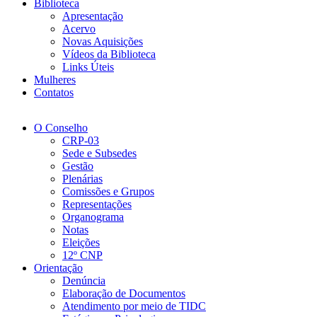
Biblioteca
Apresentação
Acervo
Novas Aquisições
Vídeos da Biblioteca
Links Úteis
Mulheres
Contatos
O Conselho
CRP-03
Sede e Subsedes
Gestão
Plenárias
Comissões e Grupos
Representações
Organograma
Notas
Eleições
12º CNP
Orientação
Denúncia
Elaboração de Documentos
Atendimento por meio de TIDC