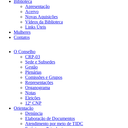
Biblioteca
Apresentação
Acervo
Novas Aquisições
Vídeos da Biblioteca
Links Úteis
Mulheres
Contatos
O Conselho
CRP-03
Sede e Subsedes
Gestão
Plenárias
Comissões e Grupos
Representações
Organograma
Notas
Eleições
12º CNP
Orientação
Denúncia
Elaboração de Documentos
Atendimento por meio de TIDC