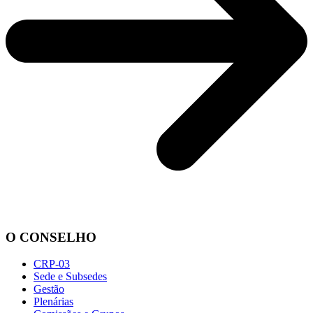
O CONSELHO
CRP-03
Sede e Subsedes
Gestão
Plenárias