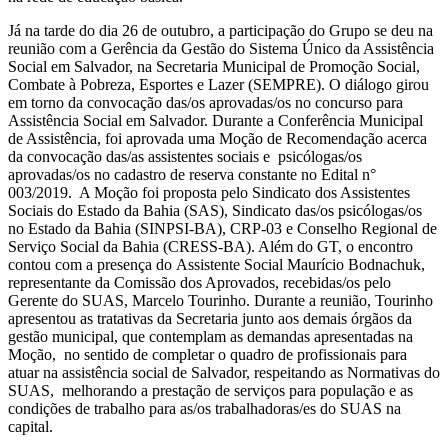
Já na tarde do dia 26 de outubro, a participação do Grupo se deu na
reunião com a Gerência da Gestão do Sistema Único da Assistência
Social em Salvador, na Secretaria Municipal de Promoção Social,
Combate à Pobreza, Esportes e Lazer (SEMPRE). O diálogo girou
em torno da convocação das/os aprovadas/os no concurso para
Assistência Social em Salvador. Durante a Conferência Municipal
de Assistência, foi aprovada uma Moção de Recomendação acerca
da convocação das/as assistentes sociais e psicólogas/os
aprovadas/os no cadastro de reserva constante no Edital n°
003/2019. A Moção foi proposta pelo Sindicato dos Assistentes
Sociais do Estado da Bahia (SAS), Sindicato das/os psicólogas/os
no Estado da Bahia (SINPSI-BA), CRP-03 e Conselho Regional de
Serviço Social da Bahia (CRESS-BA). Além do GT, o encontro
contou com a presença do Assistente Social Maurício Bodnachuk,
representante da Comissão dos Aprovados, recebidas/os pelo
Gerente do SUAS, Marcelo Tourinho. Durante a reunião, Tourinho
apresentou as tratativas da Secretaria junto aos demais órgãos da
gestão municipal, que contemplam as demandas apresentadas na
Moção, no sentido de completar o quadro de profissionais para
atuar na assistência social de Salvador, respeitando as Normativas do
SUAS, melhorando a prestação de serviços para população e as
condições de trabalho para as/os trabalhadoras/es do SUAS na
capital.