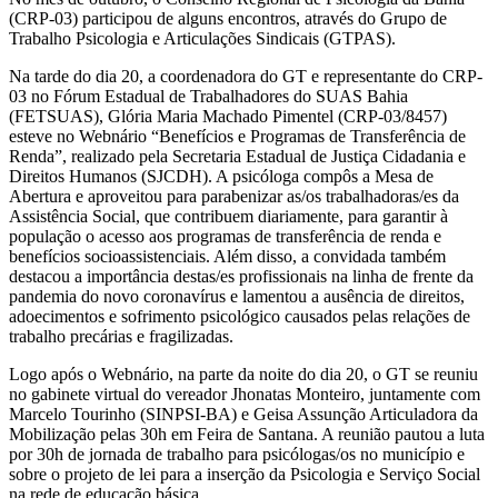
(CRP-03) participou de alguns encontros, através do Grupo de
Trabalho Psicologia e Articulações Sindicais (GTPAS).
Na tarde do dia 20, a coordenadora do GT e representante do CRP-
03 no Fórum Estadual de Trabalhadores do SUAS Bahia
(FETSUAS), Glória Maria Machado Pimentel (CRP-03/8457)
esteve no Webnário “Benefícios e Programas de Transferência de
Renda”, realizado pela Secretaria Estadual de Justiça Cidadania e
Direitos Humanos (SJCDH). A psicóloga compôs a Mesa de
Abertura e aproveitou para parabenizar as/os trabalhadoras/es da
Assistência Social, que contribuem diariamente, para garantir à
população o acesso aos programas de transferência de renda e
benefícios socioassistenciais. Além disso, a convidada também
destacou a importância destas/es profissionais na linha de frente da
pandemia do novo coronavírus e lamentou a ausência de direitos,
adoecimentos e sofrimento psicológico causados pelas relações de
trabalho precárias e fragilizadas.
Logo após o Webnário, na parte da noite do dia 20, o GT se reuniu
no gabinete virtual do vereador Jhonatas Monteiro, juntamente com
Marcelo Tourinho (SINPSI-BA) e Geisa Assunção Articuladora da
Mobilização pelas 30h em Feira de Santana. A reunião pautou a luta
por 30h de jornada de trabalho para psicólogas/os no município e
sobre o projeto de lei para a inserção da Psicologia e Serviço Social
na rede de educação básica.