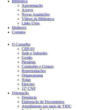
Biblioteca
Apresentação
Acervo
Novas Aquisições
Vídeos da Biblioteca
Links Úteis
Mulheres
Contatos
O Conselho
CRP-03
Sede e Subsedes
Gestão
Plenárias
Comissões e Grupos
Representações
Organograma
Notas
Eleições
12º CNP
Orientação
Denúncia
Elaboração de Documentos
Atendimento por meio de TIDC