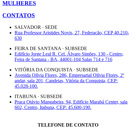
MULHERES
CONTATOS
SALVADOR · SEDE
Rua Professor Aristides Novis, 27, Federação, CEP 40.210-
630
FEIRA DE SANTANA · SUBSEDE
Edifício Jorge Leal R. Cel. Álvaro Simões, 130 - Centro,
Feira de Santana - BA, 44001-104 Salas 714 e 716
VITÓRIA DA CONQUISTA · SUBSEDE
Avenida Olívia Flores, 286, Empresarial Olívia Flores, 2º
andar, sala 201, Candeias, Vitória da Conquista, CEP:
45.028-100.
ITABUNA · SUBSEDE
Praça Otávio Mangabeira, 94, Edifício Marabá Center, sala
602, Centro, Itabuna, CEP: 45.600-190.
TELEFONE DE CONTATO