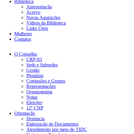
Biblioteca
Apresentação
Acervo
Novas Aquisições
Vídeos da Biblioteca
Links Úteis
Mulheres
Contatos
O Conselho
CRP-03
Sede e Subsedes
Gestão
Plenárias
Comissões e Grupos
Representações
Organograma
Notas
Eleições
12º CNP
Orientação
Denúncia
Elaboração de Documentos
Atendimento por meio de TIDC