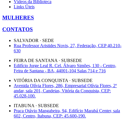
Vídeos da Biblioteca
Links Úteis
MULHERES
CONTATOS
SALVADOR · SEDE
Rua Professor Aristides Novis, 27, Federação, CEP 40.210-
630
FEIRA DE SANTANA · SUBSEDE
Edifício Jorge Leal R. Cel. Álvaro Simões, 130 - Centro,
Feira de Santana - BA, 44001-104 Salas 714 e 716
VITÓRIA DA CONQUISTA · SUBSEDE
Avenida Olívia Flores, 286, Empresarial Olívia Flores, 2º
andar, sala 201, Candeias, Vitória da Conquista, CEP:
45.028-100.
ITABUNA · SUBSEDE
Praça Otávio Mangabeira, 94, Edifício Marabá Center, sala
602, Centro, Itabuna, CEP: 45.600-190.