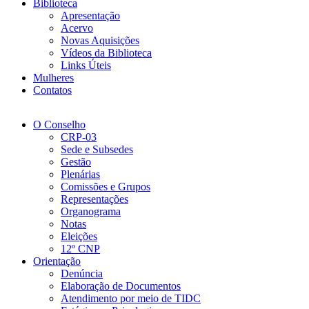
Biblioteca
Apresentação
Acervo
Novas Aquisições
Vídeos da Biblioteca
Links Úteis
Mulheres
Contatos
O Conselho
CRP-03
Sede e Subsedes
Gestão
Plenárias
Comissões e Grupos
Representações
Organograma
Notas
Eleições
12º CNP
Orientação
Denúncia
Elaboração de Documentos
Atendimento por meio de TIDC