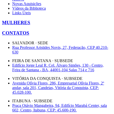
Novas Aquisições
Vídeos da Biblioteca
Links Úteis
MULHERES
CONTATOS
SALVADOR · SEDE
Rua Professor Aristides Novis, 27, Federação, CEP 40.210-
630
FEIRA DE SANTANA · SUBSEDE
Edifício Jorge Leal R. Cel. Álvaro Simões, 130 - Centro,
Feira de Santana - BA, 44001-104 Salas 714 e 716
VITÓRIA DA CONQUISTA · SUBSEDE
Avenida Olívia Flores, 286, Empresarial Olívia Flores, 2º
andar, sala 201, Candeias, Vitória da Conquista, CEP:
45.028-100.
ITABUNA · SUBSEDE
Praça Otávio Mangabeira, 94, Edifício Marabá Center, sala
602, Centro, Itabuna, CEP: 45.600-190.