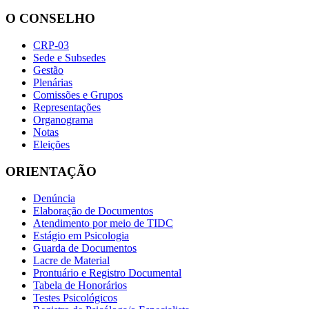
O CONSELHO
CRP-03
Sede e Subsedes
Gestão
Plenárias
Comissões e Grupos
Representações
Organograma
Notas
Eleições
ORIENTAÇÃO
Denúncia
Elaboração de Documentos
Atendimento por meio de TIDC
Estágio em Psicologia
Guarda de Documentos
Lacre de Material
Prontuário e Registro Documental
Tabela de Honorários
Testes Psicológicos