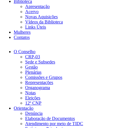
Biblioteca
Apresentação
Acervo
Novas Aquisições
Vídeos da Biblioteca
Links Úteis
Mulheres
Contatos
O Conselho
CRP-03
Sede e Subsedes
Gestão
Plenárias
Comissões e Grupos
Representações
Organograma
Notas
Eleições
12º CNP
Orientação
Denúncia
Elaboração de Documentos
Atendimento por meio de TIDC