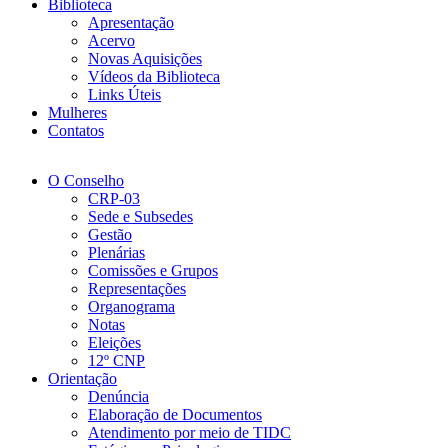
Biblioteca
Apresentação
Acervo
Novas Aquisições
Vídeos da Biblioteca
Links Úteis
Mulheres
Contatos
O Conselho
CRP-03
Sede e Subsedes
Gestão
Plenárias
Comissões e Grupos
Representações
Organograma
Notas
Eleições
12º CNP
Orientação
Denúncia
Elaboração de Documentos
Atendimento por meio de TIDC