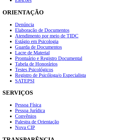
Eleições
ORIENTAÇÃO
Denúncia
Elaboração de Documentos
Atendimento por meio de TIDC
Estágio em Psicologia
Guarda de Documentos
Lacre de Material
Prontuário e Registro Documental
Tabela de Honorários
Testes Psicológicos
Registro de Psicóloga/o Especialista
SATEPSI
SERVIÇOS
Pessoa Física
Pessoa Jurídica
Convênios
Palestra de Orientação
Nova CIP
TRANSPARÊNCIA