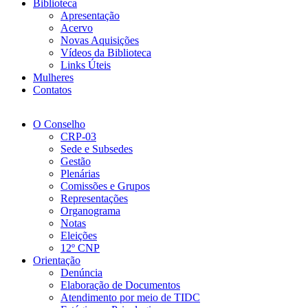
Biblioteca
Apresentação
Acervo
Novas Aquisições
Vídeos da Biblioteca
Links Úteis
Mulheres
Contatos
O Conselho
CRP-03
Sede e Subsedes
Gestão
Plenárias
Comissões e Grupos
Representações
Organograma
Notas
Eleições
12º CNP
Orientação
Denúncia
Elaboração de Documentos
Atendimento por meio de TIDC