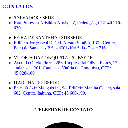
CONTATOS
SALVADOR · SEDE
Rua Professor Aristides Novis, 27, Federação, CEP 40.210-
630
FEIRA DE SANTANA · SUBSEDE
Edifício Jorge Leal R. Cel. Álvaro Simões, 130 - Centro,
Feira de Santana - BA, 44001-104 Salas 714 e 716
VITÓRIA DA CONQUISTA · SUBSEDE
Avenida Olívia Flores, 286, Empresarial Olívia Flores, 2º
andar, sala 201, Candeias, Vitória da Conquista, CEP:
45.028-100.
ITABUNA · SUBSEDE
Praça Otávio Mangabeira, 94, Edifício Marabá Center, sala
602, Centro, Itabuna, CEP: 45.600-190.
TELEFONE DE CONTATO