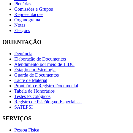
Plenárias
Comissões e Grupos
Representações
Organograma
Notas
Eleições
ORIENTAÇÃO
Denúncia
Elaboração de Documentos
Atendimento por meio de TIDC
Estágio em Psicologia
Guarda de Documentos
Lacre de Material
Prontuário e Registro Documental
Tabela de Honorários
Testes Psicológicos
Registro de Psicóloga/o Especialista
SATEPSI
SERVIÇOS
Pessoa Física