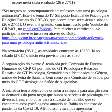
ocorre nesta sexta e sábado (26 e 27/11)
“Ser negra/o na contemporaneidade: reflexões para uma psicologia
antirracista”. Este é o tema do IV Simpósio Estadual de Psicologia e
Relações Raciais do CRP-03, que ocorre nesta sexta-feira e sábado
(26 e 27/11). O evento é gratuito, com transmissão pelo Youtube do
CRP-03 , no
canal crp03vídeos
. Para receber o certificado, a/o
participante deve se inscrever através do Doity:
https://doity.com.br/ser-negrao-na-contemporaneidade-reflexoes-
para-uma-psicologia-antirracista/inscricao
Na sexta-feira (26/11), as atividades começam às 18h30. Já no
sábado (27/11) o inicio está previsto para às 8h30.
A organização do evento é realizada pela Comissão de Direitos
Humanos do CRP-03 por meio do GT Psicologia e Relações
Raciais e do GT Psicologia, Sexualidades e Identidades de Gênero,
ambos de Feira de Santana; bem como pela Comissão de Saúde, por
meio do GT Psicologia da Saúde de Alagoinhas.
A iniciativa tem o objetivo de orientar a categoria para atuação com
as demandas do povo negro que busca os serviços de psicologia em
diversas áreas, e no olhar para a situação de trabalho que se
encontram as/os psicólogas/os atuando na Bahia no contexto de
pandemia da Covid-19. Além disso, visa ainda apresentar