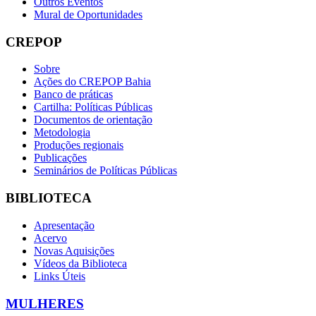
Outros Eventos
Mural de Oportunidades
CREPOP
Sobre
Ações do CREPOP Bahia
Banco de práticas
Cartilha: Políticas Públicas
Documentos de orientação
Metodologia
Produções regionais
Publicações
Seminários de Políticas Públicas
BIBLIOTECA
Apresentação
Acervo
Novas Aquisições
Vídeos da Biblioteca
Links Úteis
MULHERES