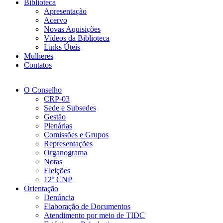
Biblioteca
Apresentação
Acervo
Novas Aquisições
Vídeos da Biblioteca
Links Úteis
Mulheres
Contatos
O Conselho
CRP-03
Sede e Subsedes
Gestão
Plenárias
Comissões e Grupos
Representações
Organograma
Notas
Eleições
12º CNP
Orientação
Denúncia
Elaboração de Documentos
Atendimento por meio de TIDC