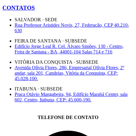
CONTATOS
SALVADOR · SEDE
Rua Professor Aristides Novis, 27, Federação, CEP 40.210-
630
FEIRA DE SANTANA · SUBSEDE
Edifício Jorge Leal R. Cel. Álvaro Simões, 130 - Centro,
Feira de Santana - BA, 44001-104 Salas 714 e 716
VITÓRIA DA CONQUISTA · SUBSEDE
Avenida Olívia Flores, 286, Empresarial Olívia Flores, 2º
andar, sala 201, Candeias, Vitória da Conquista, CEP:
45.028-100.
ITABUNA · SUBSEDE
Praça Otávio Mangabeira, 94, Edifício Marabá Center, sala
602, Centro, Itabuna, CEP: 45.600-190.
TELEFONE DE CONTATO