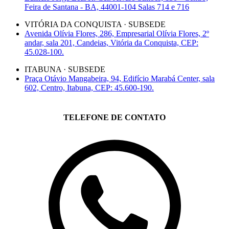
Feira de Santana - BA, 44001-104 Salas 714 e 716
VITÓRIA DA CONQUISTA · SUBSEDE
Avenida Olívia Flores, 286, Empresarial Olívia Flores, 2º
andar, sala 201, Candeias, Vitória da Conquista, CEP:
45.028-100.
ITABUNA · SUBSEDE
Praça Otávio Mangabeira, 94, Edifício Marabá Center, sala
602, Centro, Itabuna, CEP: 45.600-190.
TELEFONE DE CONTATO