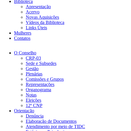
Biblioteca
Apresentação
Acervo
Novas Aquisições
Vídeos da Biblioteca
Links Úteis
Mulheres
Contatos
O Conselho
CRP-03
Sede e Subsedes
Gestão
Plenárias
Comissões e Grupos
Representações
Organograma
Notas
Eleições
12º CNP
Orientação
Denúncia
Elaboração de Documentos
Atendimento por meio de TIDC