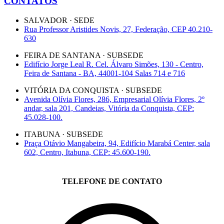
CONTATOS
SALVADOR · SEDE
Rua Professor Aristides Novis, 27, Federação, CEP 40.210-
630
FEIRA DE SANTANA · SUBSEDE
Edifício Jorge Leal R. Cel. Álvaro Simões, 130 - Centro,
Feira de Santana - BA, 44001-104 Salas 714 e 716
VITÓRIA DA CONQUISTA · SUBSEDE
Avenida Olívia Flores, 286, Empresarial Olívia Flores, 2º
andar, sala 201, Candeias, Vitória da Conquista, CEP:
45.028-100.
ITABUNA · SUBSEDE
Praça Otávio Mangabeira, 94, Edifício Marabá Center, sala
602, Centro, Itabuna, CEP: 45.600-190.
TELEFONE DE CONTATO