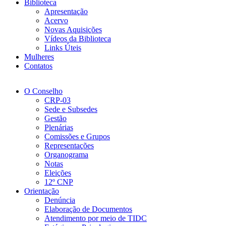
Biblioteca
Apresentação
Acervo
Novas Aquisições
Vídeos da Biblioteca
Links Úteis
Mulheres
Contatos
O Conselho
CRP-03
Sede e Subsedes
Gestão
Plenárias
Comissões e Grupos
Representações
Organograma
Notas
Eleições
12º CNP
Orientação
Denúncia
Elaboração de Documentos
Atendimento por meio de TIDC