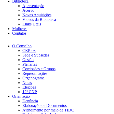
Biblioteca
Apresentação
Acervo
Novas Aquisições
Vídeos da Biblioteca
Links Úteis
Mulheres
Contatos
O Conselho
CRP-03
Sede e Subsedes
Gestão
Plenárias
Comissões e Grupos
Representações
Organograma
Notas
Eleições
12º CNP
Orientação
Denúncia
Elaboração de Documentos
Atendimento por meio de TIDC