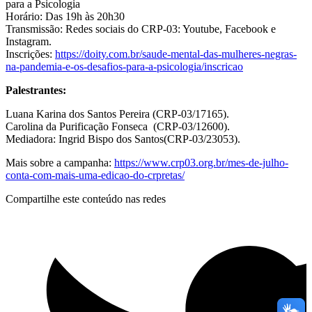
para a Psicologia
Horário: Das 19h às 20h30
Transmissão: Redes sociais do CRP-03: Youtube, Facebook e
Instagram.
Inscrições:
https://doity.com.br/saude-
mental-das-mulheres-negras-
na-
pandemia-e-os-desafios-para-a-
psicologia/inscricao
Palestrantes:
Luana Karina dos Santos Pereira (CRP-03/17165).
Carolina da Purificação Fonseca (CRP-03/12600).
Mediadora: Ingrid Bispo dos Santos(CRP-03/23053).
Mais sobre a campanha:
https://www.crp03.org.br/mes-de-julho-
conta-com-mais-uma-edicao-do-crpretas/
Compartilhe este conteúdo nas redes