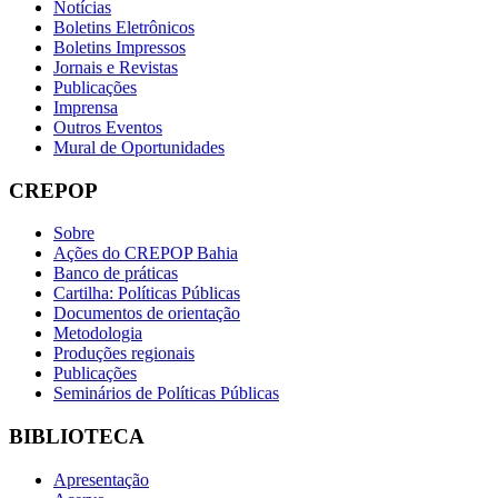
Notícias
Boletins Eletrônicos
Boletins Impressos
Jornais e Revistas
Publicações
Imprensa
Outros Eventos
Mural de Oportunidades
CREPOP
Sobre
Ações do CREPOP Bahia
Banco de práticas
Cartilha: Políticas Públicas
Documentos de orientação
Metodologia
Produções regionais
Publicações
Seminários de Políticas Públicas
BIBLIOTECA
Apresentação