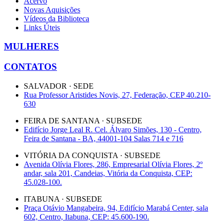
Acervo
Novas Aquisições
Vídeos da Biblioteca
Links Úteis
MULHERES
CONTATOS
SALVADOR · SEDE
Rua Professor Aristides Novis, 27, Federação, CEP 40.210-
630
FEIRA DE SANTANA · SUBSEDE
Edifício Jorge Leal R. Cel. Álvaro Simões, 130 - Centro,
Feira de Santana - BA, 44001-104 Salas 714 e 716
VITÓRIA DA CONQUISTA · SUBSEDE
Avenida Olívia Flores, 286, Empresarial Olívia Flores, 2º
andar, sala 201, Candeias, Vitória da Conquista, CEP:
45.028-100.
ITABUNA · SUBSEDE
Praça Otávio Mangabeira, 94, Edifício Marabá Center, sala
602, Centro, Itabuna, CEP: 45.600-190.