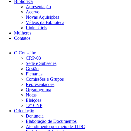
Biblioteca
Apresentação
Acervo
Novas Aquisições
Vídeos da Biblioteca
Links Úteis
Mulheres
Contatos
O Conselho
CRP-03
Sede e Subsedes
Gestão
Plenárias
Comissões e Grupos
Representações
Organograma
Notas
Eleições
12º CNP
Orientação
Denúncia
Elaboração de Documentos
Atendimento por meio de TIDC