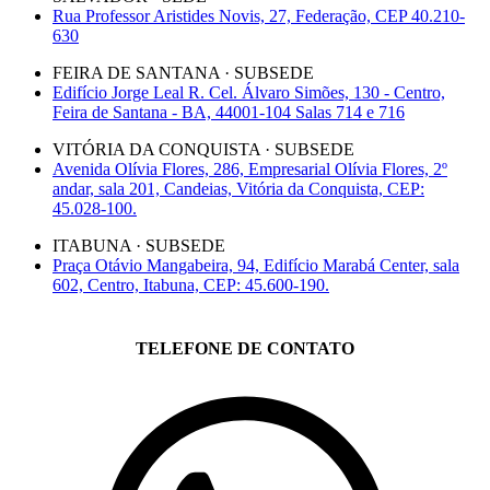
Rua Professor Aristides Novis, 27, Federação, CEP 40.210-
630
FEIRA DE SANTANA · SUBSEDE
Edifício Jorge Leal R. Cel. Álvaro Simões, 130 - Centro,
Feira de Santana - BA, 44001-104 Salas 714 e 716
VITÓRIA DA CONQUISTA · SUBSEDE
Avenida Olívia Flores, 286, Empresarial Olívia Flores, 2º
andar, sala 201, Candeias, Vitória da Conquista, CEP:
45.028-100.
ITABUNA · SUBSEDE
Praça Otávio Mangabeira, 94, Edifício Marabá Center, sala
602, Centro, Itabuna, CEP: 45.600-190.
TELEFONE DE CONTATO