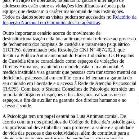
país. Privação de liberdade, trabalhos forçados e internação de
adolescentes estão entre as violações identificadas à época pela
equipe, que destacam o caráter manicomial de tais instituições.
Todos os dados sobre as visitas podem ser acessados no
Relatório da
Inspeção Nacional em Comunidades Terapêuticas
.
Outro importante cenário acerca do movimento de
desinstitucionalização e da luta antimanicomial refere-se ao processo
de fechamento dos hospitais de custódia e tratamento psiquiátrico
(HCTPs), determinado pela Resolução CNJ N° 487/2023, que
Institui a Política Antimanicomial do Poder Judiciário. Os Hospitais
de Custódia têm se consolidado como espaços de violações de
Direitos Humanos, mantendo o modelo asilar e manicomial. A
medida instituída visa garantir que
pessoas com transtorno mental ou
deficiência psicossocial em conflito com a lei tenham a garantia do
seu cuidado em liberdade e o acesso à Rede de Atenção Psicossocial
(RAPS).
Com isso, o Sistema Conselhos de Psicologia tem sido um
importante órgão em inspeções e fiscalizações realizadas nesses
espaços, a fim de auxiliar na garantia dos direitos humanos e no
acesso à saúde.
A Psicologia tem um papel central na Luta Antimanicomial. De
acordo com um dos princípios do Código de Ética da/o psicóloga/o,
a/o profissional deve trabalhar para promover a saúde e a qualidade
de vida das pessoas e das coletividades, além de contribuir para a
eliminação de quaisquer formas de negligência, discriminação,