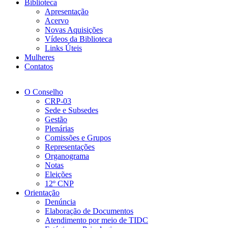
Biblioteca
Apresentação
Acervo
Novas Aquisições
Vídeos da Biblioteca
Links Úteis
Mulheres
Contatos
O Conselho
CRP-03
Sede e Subsedes
Gestão
Plenárias
Comissões e Grupos
Representações
Organograma
Notas
Eleições
12º CNP
Orientação
Denúncia
Elaboração de Documentos
Atendimento por meio de TIDC