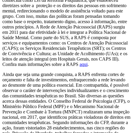
conhecida como Lei da Reforma Psiquiátrica, que estabeleceu
diretrizes sobre a
proteção e os direitos das pessoas em sofrimento
mental, redirecionando o modelo de assistência voltado para este
grupo. Com isso, muitas das políticas foram pensadas tomando
como base o respeito, tratamento digno, acesso à informação, entre
outros princípios. A Rede de Atenção Psicossocial (RAPS) surgiu
em 2011 para dar efetividade à lei e integrar a Política Nacional de
Saúde Mental. Como parte do SUS, a RAPS é composta por
serviços e equipamentos como: os Centros de Atenção Psicossocial
(CAPS); os Serviços Residenciais Terapêuticos (SRT); os Centros
de Convivência e Cultura; as Unidade de Acolhimento (UAs); e os
leitos de atenção integral (em Hospitais Gerais, nos CAPS III).
Confira mais informações sobre a RAPS
aqui
.
Ainda que seja uma grande conquista, a RAPS enfrenta cortes de
orçamento e falta de investimentos, enfraquecendo a rede levando
ao desmonte de uma política essencial. Em contrapartida, é possível
observar o caráter de intervenções individualizantes e o crescimento
das comunidades terapêuticas no Brasil. São diversas as questões
acerca dessas entidades. O Conselho Federal de Psicologia (CFP), o
Ministério Público Federal (MPF) e o Mecanismo Nacional de
Prevenção e Combate à Tortura (MNPCT) realizaram uma inspeção
nacional, em 2017, que identificou práticas violadoras de direitos em
comunidades terapêuticas. Segundo informações do CFP, durante a
ação, foram vistoriados 28 estabelecimentos, nas cinco regiões do