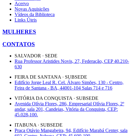
Acervo
Novas Aquisições
Vídeos da Biblioteca
Links Úteis
MULHERES
CONTATOS
SALVADOR · SEDE
Rua Professor Aristides Novis, 27, Federação, CEP 40.210-
630
FEIRA DE SANTANA · SUBSEDE
Edifício Jorge Leal R. Cel. Álvaro Simões, 130 - Centro,
Feira de Santana - BA, 44001-104 Salas 714 e 716
VITÓRIA DA CONQUISTA · SUBSEDE
Avenida Olívia Flores, 286, Empresarial Olívia Flores, 2º
andar, sala 201, Candeias, Vitória da Conquista, CEP:
45.028-100.
ITABUNA · SUBSEDE
Praça Otávio Mangabeira, 94, Edifício Marabá Center, sala
602, Centro, Itabuna, CEP: 45.600-190.