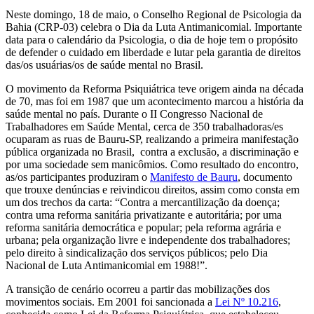
Neste domingo, 18 de maio, o Conselho Regional de Psicologia da
Bahia (CRP-03) celebra o Dia da Luta Antimanicomial. Importante
data para o calendário da Psicologia, o dia de hoje tem o propósito
de defender o cuidado em liberdade e lutar pela garantia de direitos
das/os usuárias/os de saúde mental no Brasil.
O movimento da Reforma Psiquiátrica teve origem ainda na década
de 70, mas foi em 1987 que um acontecimento marcou a história da
saúde mental no país. Durante o II Congresso Nacional de
Trabalhadores em Saúde Mental, cerca de 350 trabalhadoras/es
ocuparam as ruas de Bauru-SP, realizando a primeira manifestação
pública organizada no Brasil, contra a exclusão, a discriminação e
por uma sociedade sem manicômios. Como resultado do encontro,
as/os participantes produziram o
Manifesto de Bauru
, documento
que trouxe denúncias e reivindicou direitos, assim como consta em
um dos trechos da carta: “Contra a mercantilização da doença;
contra uma reforma sanitária privatizante e autoritária; por uma
reforma sanitária democrática e popular; pela reforma agrária e
urbana; pela organização livre e independente dos trabalhadores;
pelo direito à sindicalização dos serviços públicos; pelo Dia
Nacional de Luta Antimanicomial em 1988!”.
A transição de cenário ocorreu a partir das mobilizações dos
movimentos sociais. Em 2001 foi sancionada a
Lei Nº 10.216
,