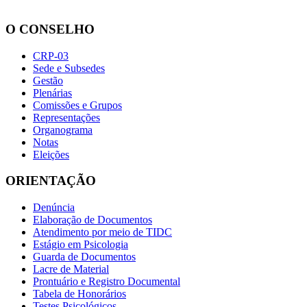
O CONSELHO
CRP-03
Sede e Subsedes
Gestão
Plenárias
Comissões e Grupos
Representações
Organograma
Notas
Eleições
ORIENTAÇÃO
Denúncia
Elaboração de Documentos
Atendimento por meio de TIDC
Estágio em Psicologia
Guarda de Documentos
Lacre de Material
Prontuário e Registro Documental
Tabela de Honorários
Testes Psicológicos