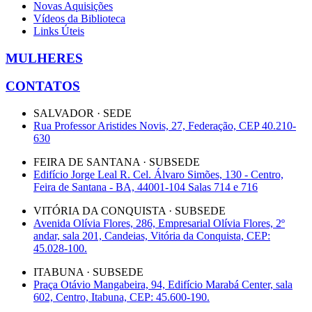
Novas Aquisições
Vídeos da Biblioteca
Links Úteis
MULHERES
CONTATOS
SALVADOR · SEDE
Rua Professor Aristides Novis, 27, Federação, CEP 40.210-
630
FEIRA DE SANTANA · SUBSEDE
Edifício Jorge Leal R. Cel. Álvaro Simões, 130 - Centro,
Feira de Santana - BA, 44001-104 Salas 714 e 716
VITÓRIA DA CONQUISTA · SUBSEDE
Avenida Olívia Flores, 286, Empresarial Olívia Flores, 2º
andar, sala 201, Candeias, Vitória da Conquista, CEP:
45.028-100.
ITABUNA · SUBSEDE
Praça Otávio Mangabeira, 94, Edifício Marabá Center, sala
602, Centro, Itabuna, CEP: 45.600-190.