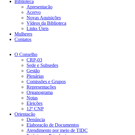
Biblioteca
Apresentação
Acervo
Novas Aquisições
Vídeos da Biblioteca
Links Úteis
Mulheres
Contatos
O Conselho
CRP-03
Sede e Subsedes
Gestão
Plenárias
Comissões e Grupos
Representações
Organograma
Notas
Eleições
12º CNP
Orientação
Denúncia
Elaboração de Documentos
Atendimento por meio de TIDC