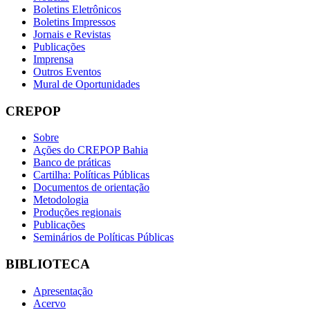
Boletins Eletrônicos
Boletins Impressos
Jornais e Revistas
Publicações
Imprensa
Outros Eventos
Mural de Oportunidades
CREPOP
Sobre
Ações do CREPOP Bahia
Banco de práticas
Cartilha: Políticas Públicas
Documentos de orientação
Metodologia
Produções regionais
Publicações
Seminários de Políticas Públicas
BIBLIOTECA
Apresentação
Acervo