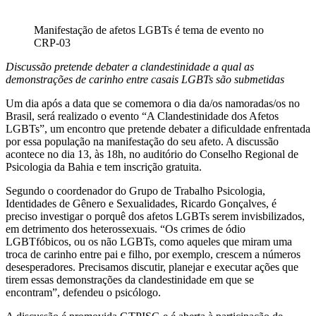
Manifestação de afetos LGBTs é tema de evento no
CRP-03
Discussão pretende debater a clandestinidade a qual as
demonstrações de carinho entre casais LGBTs são submetidas
Um dia após a data que se comemora o dia da/os namoradas/os no
Brasil, será realizado o evento “A Clandestinidade dos Afetos
LGBTs”, um encontro que pretende debater a dificuldade enfrentada
por essa população na manifestação do seu afeto. A discussão
acontece no dia 13, às 18h, no auditório do Conselho Regional de
Psicologia da Bahia e tem inscrição gratuita.
Segundo o coordenador do Grupo de Trabalho Psicologia,
Identidades de Gênero e Sexualidades, Ricardo Gonçalves, é
preciso investigar o porquê dos afetos LGBTs serem invisbilizados,
em detrimento dos heterossexuais. “Os crimes de ódio
LGBTfóbicos, ou os não LGBTs, como aqueles que miram uma
troca de carinho entre pai e filho, por exemplo, crescem a números
desesperadores. Precisamos discutir, planejar e executar ações que
tirem essas demonstrações da clandestinidade em que se
encontram”, defendeu o psicólogo.