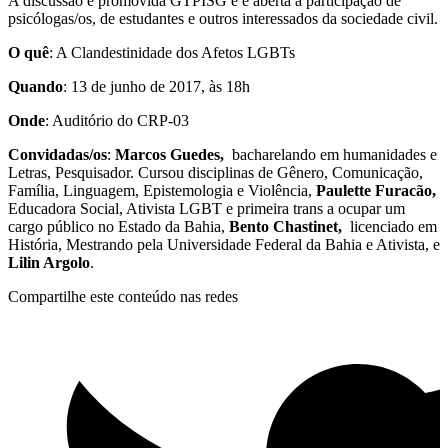
A discussão é promovida GTPISG e é aberta à participação de
psicólogas/os, de estudantes e outros interessados da sociedade civil.
O quê
: A Clandestinidade dos Afetos LGBTs
Quando
: 13 de junho de 2017, às 18h
Onde
: Auditório do CRP-03
Convidadas/os
:
Marcos Guedes,
bacharelando em humanidades e
Letras, Pesquisador. Cursou disciplinas de Gênero, Comunicação,
Família, Linguagem, Epistemologia e Violência,
Paulette Furacão,
Educadora Social, Ativista LGBT e primeira trans a ocupar um
cargo público no Estado da Bahia,
Bento Chastinet,
licenciado em
História, Mestrando pela Universidade Federal da Bahia e Ativista, e
Lilin Argolo
.
Compartilhe este conteúdo nas redes